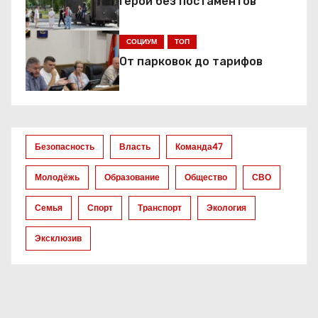
и
Герои без постаментов
я
СОЦИУМ
ТОП
п
От парковок до тарифов
о
з
а
Безопасность
Власть
Команда47
п
Молодёжь
Образование
Общество
СВО
и
Семья
Спорт
Транспорт
Экология
с
Эксклюзив
я
м