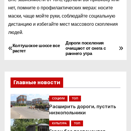
нет, помните о профилактических мерах: носите
маски, чаще мойте руки, соблюдайте социальную
дистанцию и избегайте мест массового скопления
людей.
Дороги поселения
Н
Колтушское шоссе все
очищают от снега с
растет
раннего утра
а
в
и
Главные новости
г
СОЦИУМ
ТОП
а
Расширить дороги, пустить
низкопольники
ц
КУЛЬТУРА
ТОП