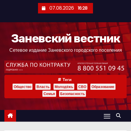
П
07.08.2026
16:28
е
р
е
Заневский вестник
й
т
Сетевое издание Заневского городского поселения
и
к
с
о
Теги
д
Общество
Власть
Молодёжь
СВО
Образование
е
Семья
Безопасность
р
ж
и
м