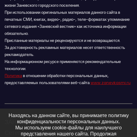
жизни Заневского городского поселения.
При использовании оригинальных материалов данного сайта в
печатных СМИ, книгах, видео-, радио-, теле-форматах упоминание
сетевого издания «Заневский вестник» как источника информации
обязательно.
Присланные материалы не рецензируются и не возвращаются.
За достоверность рекламных материалов несет ответственность
рекламодатель.
На информационном ресурсе применяются рекомендательные
технологии.
Политика
в отношении обработки персональных данных,
предоставляемых пользователями веб-сайта
www.zanevkasmi.ru
Находясь на данном сайте, вы принимаете политику
ЗАНЕВСКИЙ ВЕСТНИК 16+
конфиденциальности персональных данных.
Мы используем cookie-файлы для наилучшего
Сетевое издание Заневского городского
представления нашего сайта. Продолжая