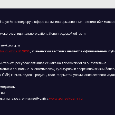
й службе по надзору в сфере связи, информационных технологий и массов
жского муниципального района Ленинградской области.
anevkaorg.ru
я
№ 78 от 09.10.2025
,
«Заневский вестник» является официальным пуб
интернет-ресурсах активная ссылка на zanevkasmi.ru обязательна.
мация о социально-экономической, культурной и спортивной жизни Заневс
 СМИ, книгах, видео-, радио-, теле-форматах упоминание сетевого изда
амодатель.
гии.
мых пользователями веб-сайта
www.zanevkasmi.ru