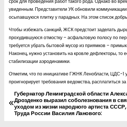
срок для проведения работ такого рода. Однако во вр
увиденным. Представители УК обновили коммуникации 
осыпавшуюся плитку у парадных. На этом список добрых
Чтобы избежать санкций, ЖСК предстоит заделать дыры
прохудившуюся отмостку – асфальтовую полосу по перим
требуется убрать бытовой мусор из приямков – примы
Наконец, нужно установить на кровле дефлекторы, то е
стабилизации аэродинамики.
Отметим, что по инициативе ГЖНК Ленобласти, ЦДС-1 уж
проигнорирует требования ведомства, расплатиться за
Губернатор Ленинградской области Алекс
Н
Дрозденко выразил соболезнования в свя
а
уходом из жизни народного артиста СССР,
Труда России Василия Ланового:
в