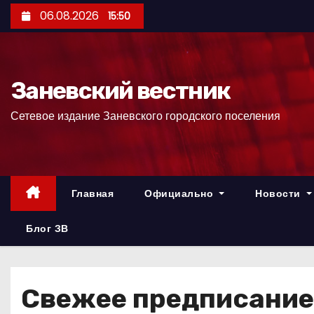
П
06.08.2026
15:50
е
р
е
Заневский вестник
й
т
Сетевое издание Заневского городского поселения
и
к
с
о
Главная
Официально
Новости
д
е
Блог ЗВ
р
ж
и
Свежее предписание
м