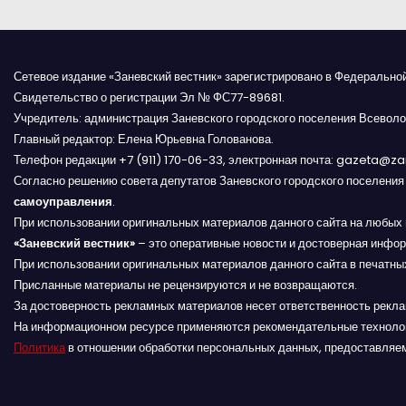
и
г
Сетевое издание «Заневский вестник» зарегистрировано в Федерально
а
Свидетельство о регистрации Эл № ФС77-89681.
Учредитель: администрация Заневского городского поселения Всеволо
ц
Главный редактор: Елена Юрьевна Голованова.
и
Телефон редакции +7 (911) 170-06-33, электронная почта: gazeta@z
Согласно решению совета депутатов Заневского городского поселени
я
самоуправления
.
При использовании оригинальных материалов данного сайта на любых 
п
«Заневский вестник»
– это оперативные новости и достоверная инфор
При использовании оригинальных материалов данного сайта в печатных
о
Присланные материалы не рецензируются и не возвращаются.
За достоверность рекламных материалов несет ответственность рекл
з
На информационном ресурсе применяются рекомендательные техноло
Политика
в отношении обработки персональных данных, предоставляе
а
п