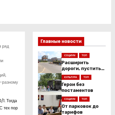
Главные новости
и ряд
СОЦИУМ
ТОП
ли
Расширить
дороги, пустить
низкопольники
ий,
КУЛЬТУРА
ТОП
о-разному
Герои без
постаментов
СОЦИУМ
ТОП
/1. Тогда
От парковок до
С тех пор
тарифов