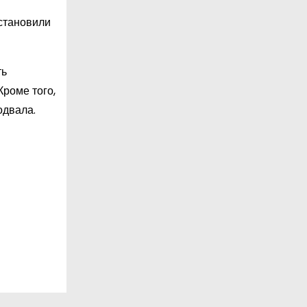
становили
ть
Кроме того,
одвала.