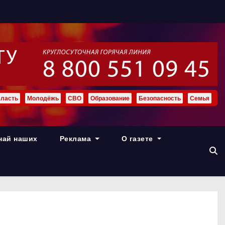
ласть
Молодёжь
СВО
Образование
Безопасность
Семья
най наших
Реклама
О газете