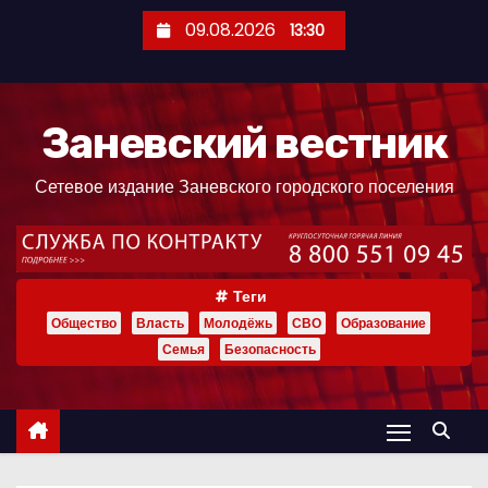
П
09.08.2026
13:30
е
р
е
Заневский вестник
й
т
Сетевое издание Заневского городского поселения
и
к
с
о
Теги
д
Общество
Власть
Молодёжь
СВО
Образование
е
Семья
Безопасность
р
ж
и
м