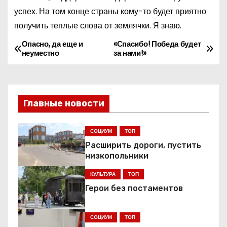
успех. На том конце страны кому-то будет приятно
получить теплые слова от землячки. Я знаю.
Опасно, да еще и
«Спасибо! Победа будет
Н
неуместно
за нами!»
а
в
Главные новости
и
г
СОЦИУМ
ТОП
Расширить дороги, пустить
а
низкопольники
ц
КУЛЬТУРА
ТОП
Герои без постаментов
и
я
СОЦИУМ
ТОП