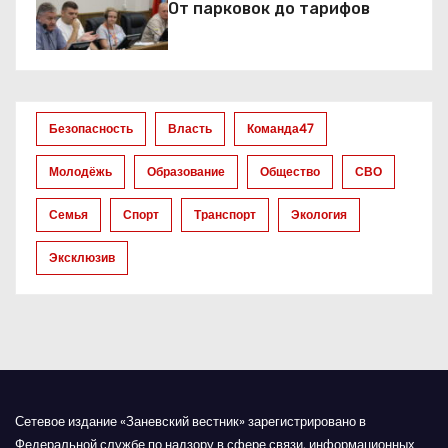
От парковок до тарифов
п
о
з
Безопасность
Власть
Команда47
а
Молодёжь
Образование
Общество
СВО
п
Семья
Спорт
Транспорт
Экология
и
Эксклюзив
с
я
м
Сетевое издание «Заневский вестник» зарегистрировано в
Федеральной службе по надзору в сфере связи, информационных