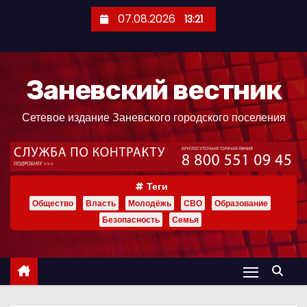
П
07.08.2026
13:21
е
р
е
Заневский вестник
й
т
Сетевое издание Заневского городского поселения
и
к
с
о
Теги
д
Общество
Власть
Молодёжь
СВО
Образование
е
Безопасность
Семья
р
ж
и
м