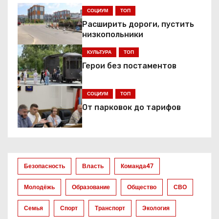
г
СОЦИУМ
ТОП
Расширить дороги, пустить
а
низкопольники
ц
КУЛЬТУРА
ТОП
Герои без постаментов
и
я
СОЦИУМ
ТОП
От парковок до тарифов
п
о
з
Безопасность
Власть
Команда47
а
Молодёжь
Образование
Общество
СВО
п
Семья
Спорт
Транспорт
Экология