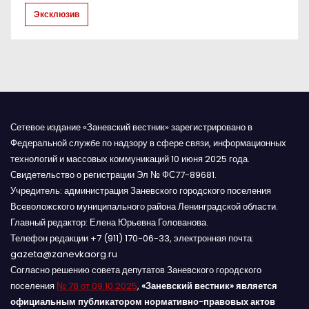
и
Эксклюзив
с
я
м
Сетевое издание «Заневский вестник» зарегистрировано в
Федеральной службе по надзору в сфере связи, информационных
технологий и массовых коммуникаций 10 июня 2025 года.
Свидетельство о регистрации Эл № ФС77-89681.
Учредитель: администрация Заневского городского поселения
Всеволожского муниципального района Ленинградской области.
Главный редактор: Елена Юрьевна Голованова.
Телефон редакции +7 (911) 170-06-33, электронная почта:
gazeta@zanevkaorg.ru
Согласно решению совета депутатов Заневского городского
поселения
№ 78 от 09.10.2025
,
«Заневский вестник» является
официальным публикатором нормативно-правовых актов