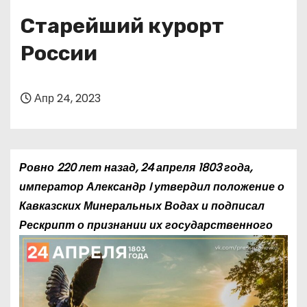
о
Старейший курорт
м
у
России
Апр 24, 2023
Ровно 220 лет назад, 24 апреля 1803 года,
император Александр I утвердил положение о
Кавказских Минеральных Водах и подписал
Рескрипт о
признании их государственного