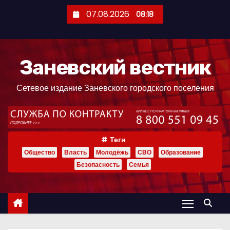
П
07.08.2026
08:18
е
р
е
Заневский вестник
й
т
Сетевое издание Заневского городского поселения
и
к
с
о
Теги
д
Общество
Власть
Молодёжь
СВО
Образование
е
Безопасность
Семья
р
ж
и
м