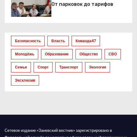
п
От парковок до тарифов
о
з
а
Безопасность
Власть
Команда47
п
Молодёжь
Образование
Общество
СВО
и
Семья
Спорт
Транспорт
Экология
с
Эксклюзив
я
м
Сетевое издание «Заневский вестник» зарегистрировано в