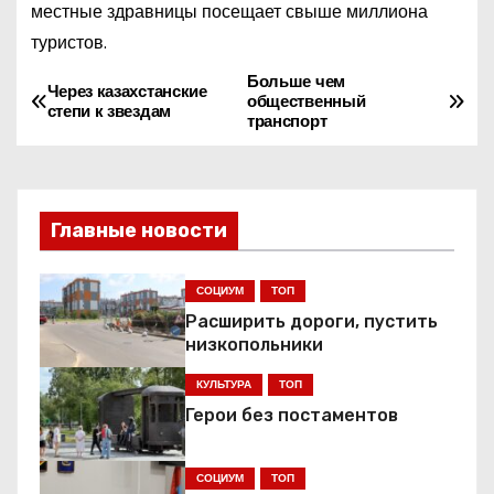
местные здравницы посещает свыше миллиона
туристов.
Больше чем
Н
Через казахстанские
общественный
степи к звездам
транспорт
а
в
и
Главные новости
г
СОЦИУМ
ТОП
а
Расширить дороги, пустить
низкопольники
ц
КУЛЬТУРА
ТОП
и
Герои без постаментов
я
СОЦИУМ
ТОП