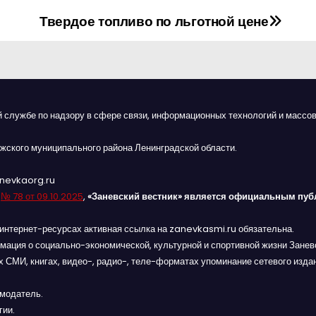
Твердое топливо по льготной цене
й службе по надзору в сфере связи, информационных технологий и массов
жского муниципального района Ленинградской области.
anevkaorg.ru
я
№ 78 от 09.10.2025
,
«Заневский вестник» является официальным пуб
интернет-ресурсах активная ссылка на zanevkasmi.ru обязательна.
мация о социально-экономической, культурной и спортивной жизни Заневс
 СМИ, книгах, видео-, радио-, теле-форматах упоминание сетевого изда
амодатель.
гии.