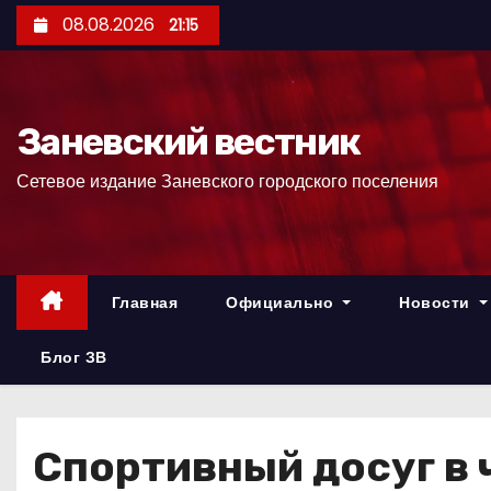
П
08.08.2026
21:15
е
р
е
Заневский вестник
й
т
Сетевое издание Заневского городского поселения
и
к
с
о
Главная
Официально
Новости
д
е
Блог ЗВ
р
ж
и
Спортивный досуг в 
м