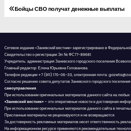
Бойцы СВО получат денежные выплаты
Н
а
в
и
Сетевое издание «Заневский вестник» зарегистрировано в Федерально
Свидетельство о регистрации Эл № ФС77-89681.
г
Учредитель: администрация Заневского городского поселения Всеволо
Главный редактор: Елена Юрьевна Голованова.
а
Телефон редакции +7 (911) 170-06-33, электронная почта: gazeta@z
Согласно решению совета депутатов Заневского городского поселени
ц
самоуправления
.
и
При использовании оригинальных материалов данного сайта на любых 
«Заневский вестник»
– это оперативные новости и достоверная инфор
я
При использовании оригинальных материалов данного сайта в печатных
Присланные материалы не рецензируются и не возвращаются.
п
За достоверность рекламных материалов несет ответственность рекл
На информационном ресурсе применяются рекомендательные техноло