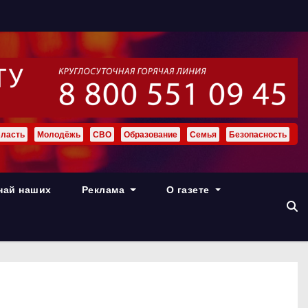
ласть
Молодёжь
СВО
Образование
Семья
Безопасность
най наших
Реклама
О газете