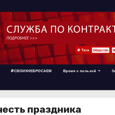
Теги
Общество
В
#СВОИХНЕБРОСАЕМ
Время с пользой
З
честь праздника