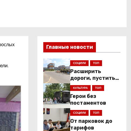
зрослых
Главные новости
СОЦИУМ
ТОП
ели.
Расширить
дороги, пустить
низкопольники
КУЛЬТУРА
ТОП
Герои без
постаментов
СОЦИУМ
ТОП
От парковок до
тарифов