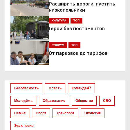
а
Расширить дороги, пустить
низкопольники
ц
КУЛЬТУРА
ТОП
и
Герои без постаментов
я
СОЦИУМ
ТОП
п
От парковок до тарифов
о
з
а
Безопасность
Власть
Команда47
п
Молодёжь
Образование
Общество
СВО
и
Семья
Спорт
Транспорт
Экология
с
Эксклюзив