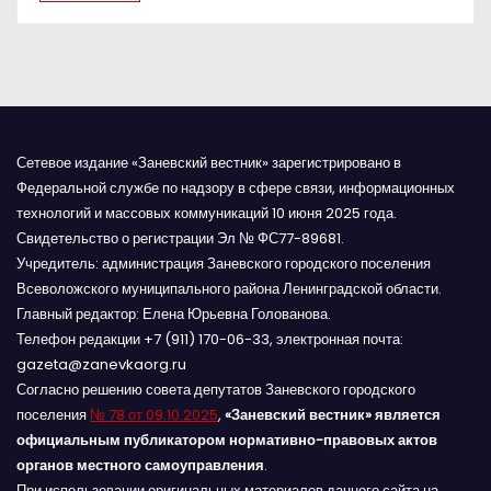
я
м
Сетевое издание «Заневский вестник» зарегистрировано в
Федеральной службе по надзору в сфере связи, информационных
технологий и массовых коммуникаций 10 июня 2025 года.
Свидетельство о регистрации Эл № ФС77-89681.
Учредитель: администрация Заневского городского поселения
Всеволожского муниципального района Ленинградской области.
Главный редактор: Елена Юрьевна Голованова.
Телефон редакции +7 (911) 170-06-33, электронная почта:
gazeta@zanevkaorg.ru
Согласно решению совета депутатов Заневского городского
поселения
№ 78 от 09.10.2025
,
«Заневский вестник» является
официальным публикатором нормативно-правовых актов
органов местного самоуправления
.
При использовании оригинальных материалов данного сайта на