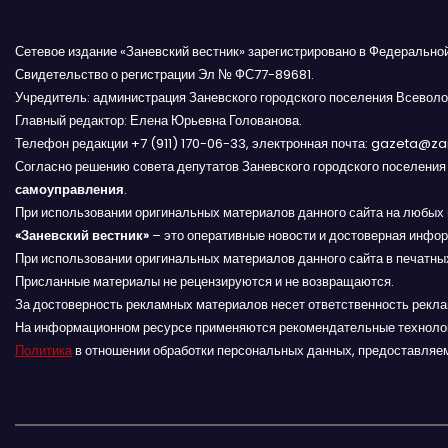
и
Сетевое издание «Заневский вестник» зарегистрировано в Федерально
я
Свидетельство о регистрации Эл № ФС77-89681.
Учредитель: администрация Заневского городского поселения Всеволо
п
Главный редактор: Елена Юрьевна Голованова.
Телефон редакции +7 (911) 170-06-33, электронная почта: gazeta@z
о
Согласно решению совета депутатов Заневского городского поселени
самоуправления
.
з
При использовании оригинальных материалов данного сайта на любых 
«Заневский вестник»
– это оперативные новости и достоверная инфор
а
При использовании оригинальных материалов данного сайта в печатных
Присланные материалы не рецензируются и не возвращаются.
п
За достоверность рекламных материалов несет ответственность рекл
и
На информационном ресурсе применяются рекомендательные техноло
Политика
в отношении обработки персональных данных, предоставляе
с
я