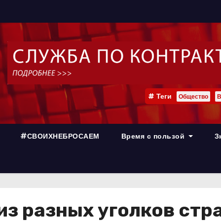
Теги
Общество
В
#СВОИХНЕБРОСАЕМ
Время с пользой
З
из разных уголков ст