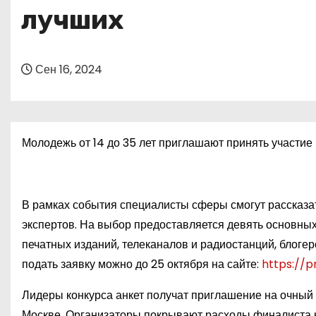
о
лучших
м
у
Сен 16, 2024
Молодежь от 14 до 35 лет приглашают принять участие
В рамках события специалисты сферы смогут рассказат
экспертов. На выбор предоставляется девять основных
печатных изданий, телеканалов и радиостанций, блогер
подать заявку можно до 25 октября на сайте:
https://
Лидеры конкурса анкет получат приглашение на очный 
Москве. Организаторы покрывают расходы финалиста н