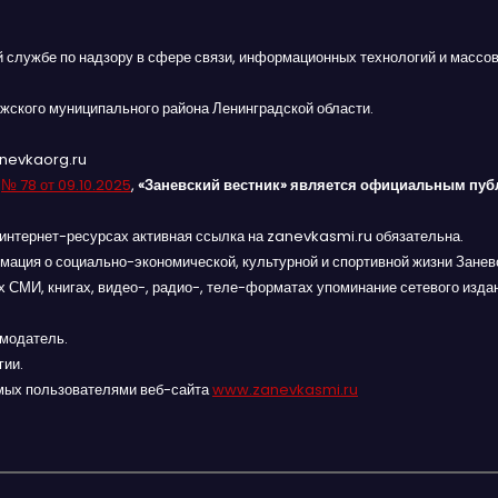
й службе по надзору в сфере связи, информационных технологий и массов
жского муниципального района Ленинградской области.
anevkaorg.ru
я
№ 78 от 09.10.2025
,
«Заневский вестник» является официальным пуб
интернет-ресурсах активная ссылка на zanevkasmi.ru обязательна.
мация о социально-экономической, культурной и спортивной жизни Заневс
 СМИ, книгах, видео-, радио-, теле-форматах упоминание сетевого изда
амодатель.
гии.
мых пользователями веб-сайта
www.zanevkasmi.ru