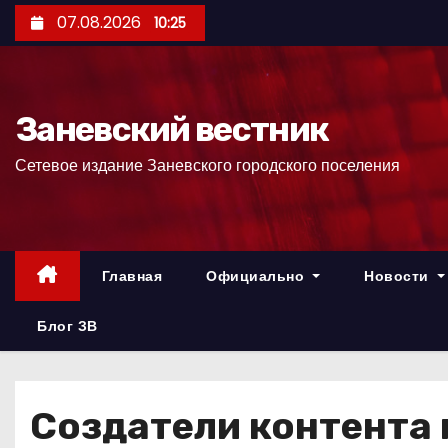
П
07.08.2026
10:25
е
р
е
Заневский вестник
й
т
Сетевое издание Заневского городского поселения
и
к
с
о
Главная
Официально
Новости
д
е
Блог ЗВ
р
ж
и
Создатели контента 
м