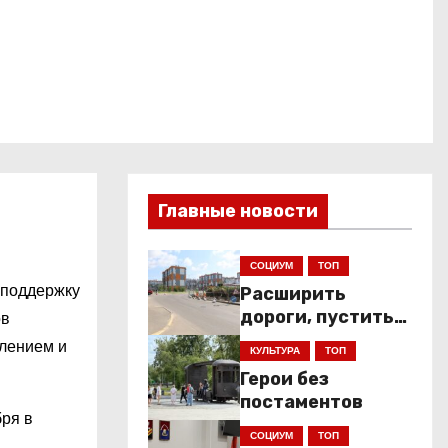
Главные новости
СОЦИУМ
ТОП
 поддержку
Расширить
дороги, пустить
ов
низкопольники
влением и
КУЛЬТУРА
ТОП
Герои без
постаментов
бря в
СОЦИУМ
ТОП