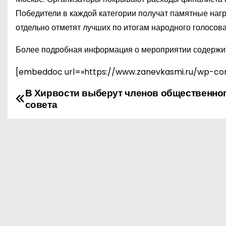
Победители в каждой категории получат памятные нагр
отдельно отметят лучших по итогам народного голосова
Более подробная информация о мероприятии содержит
[embeddoc url=»https://www.zanevkasmi.ru/wp-co
В Хирвости выберут членов общественно
Н
совета
а
в
и
г
а
ц