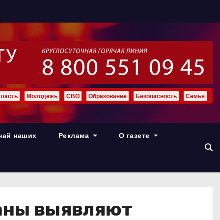
ласть
Молодёжь
СВО
Образование
Безопасность
Семья
най наших
Реклама
О газете
раны выявляют