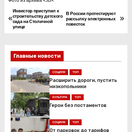
Фото из архива «ЗВ».
Инвестор приступил к
Н
В России протестируют
строительству детского
рассылку электронных
сада на Столичной
а
повесток
улице
в
и
Главные новости
г
СОЦИУМ
ТОП
а
Расширить дороги, пустить
ц
низкопольники
КУЛЬТУРА
ТОП
и
Герои без постаментов
я
СОЦИУМ
ТОП
п
От парковок до тарифов