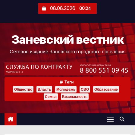
П
08.08.2026
00:24
е
р
е
Заневский вестник
й
т
Сетевое издание Заневского городского поселения
и
к
с
о
Теги
д
Общество
Власть
Молодёжь
СВО
Образование
е
Семья
Безопасность
р
ж
и
м