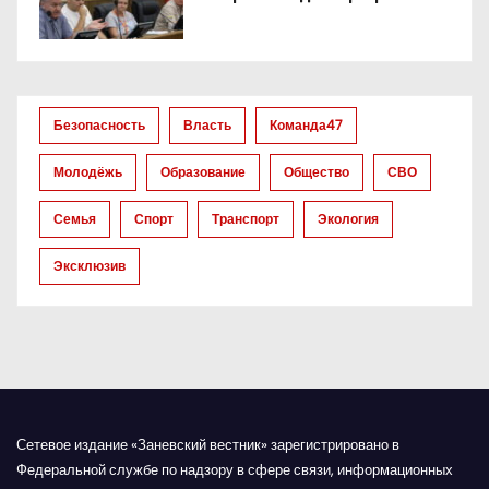
о
з
а
Безопасность
Власть
Команда47
п
Молодёжь
Образование
Общество
СВО
и
Семья
Спорт
Транспорт
Экология
с
Эксклюзив
я
м
Сетевое издание «Заневский вестник» зарегистрировано в
Федеральной службе по надзору в сфере связи, информационных