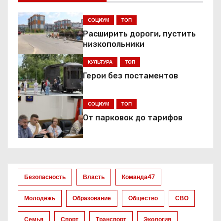
и
г
СОЦИУМ
ТОП
Расширить дороги, пустить
а
низкопольники
ц
КУЛЬТУРА
ТОП
Герои без постаментов
и
я
СОЦИУМ
ТОП
От парковок до тарифов
п
о
з
Безопасность
Власть
Команда47
а
Молодёжь
Образование
Общество
СВО
п
Семья
Спорт
Транспорт
Экология