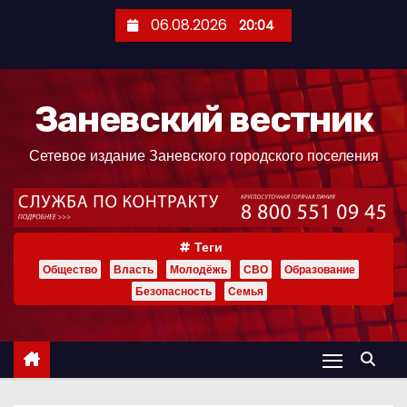
П
06.08.2026
20:04
е
р
е
Заневский вестник
й
т
Сетевое издание Заневского городского поселения
и
к
с
о
Теги
д
Общество
Власть
Молодёжь
СВО
Образование
е
Безопасность
Семья
р
ж
и
м