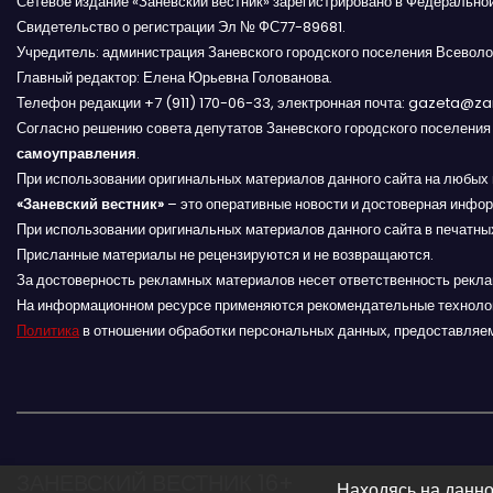
Сетевое издание «Заневский вестник» зарегистрировано в Федерально
Свидетельство о регистрации Эл № ФС77-89681.
с
Учредитель: администрация Заневского городского поселения Всеволо
я
Главный редактор: Елена Юрьевна Голованова.
Телефон редакции +7 (911) 170-06-33, электронная почта: gazeta@z
м
Согласно решению совета депутатов Заневского городского поселени
самоуправления
.
При использовании оригинальных материалов данного сайта на любых 
«Заневский вестник»
– это оперативные новости и достоверная инфор
При использовании оригинальных материалов данного сайта в печатных
Присланные материалы не рецензируются и не возвращаются.
За достоверность рекламных материалов несет ответственность рекл
На информационном ресурсе применяются рекомендательные техноло
Политика
в отношении обработки персональных данных, предоставляе
ЗАНЕВСКИЙ ВЕСТНИК 16+
Находясь на данно