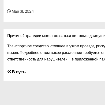
о
м
Мар 31, 2024
у
Причиной трагедии может оказаться не только движущ
Транспортное средство, стоящее в узком проезде, рис
вызов. Подробнее о том, какое расстояние требуется о
ответственность для нарушителей – в приложенной пам
Н
В путь
а
в
и