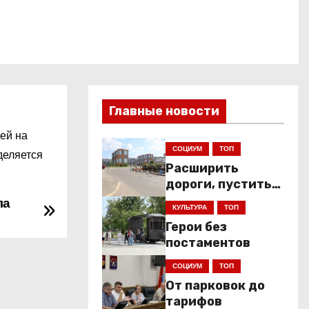
Главные новости
ей на
СОЦИУМ
ТОП
деляется
Расширить
дороги, пустить
низкопольники
ла
КУЛЬТУРА
ТОП
Герои без
постаментов
СОЦИУМ
ТОП
От парковок до
тарифов