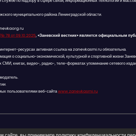
й службе по надзору в сфере связи, информационных технологий и массов
жского муниципального района Ленинградской области.
anevkaorg.ru
я
№ 78 от 09.10.2025
,
«Заневский вестник» является официальным пуб
интернет-ресурсах активная ссылка на zanevkasmi.ru обязательна.
мация о социально-экономической, культурной и спортивной жизни Заневс
 СМИ, книгах, видео-, радио-, теле-форматах упоминание сетевого изда
амодатель.
гии.
мых пользователями веб-сайта
www.zanevkasmi.ru
м сайте, вы принимаете политику конфиденциальности пе