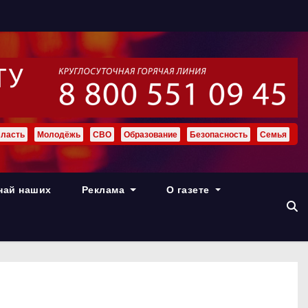
ласть
Молодёжь
СВО
Образование
Безопасность
Семья
най наших
Реклама
О газете