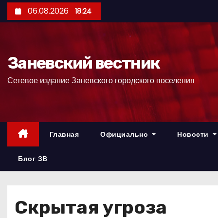
П
06.08.2026
18:24
е
р
е
Заневский вестник
й
т
Сетевое издание Заневского городского поселения
и
к
с
о
Главная
Официально
Новости
д
е
Блог ЗВ
р
ж
и
Скрытая угроза
м