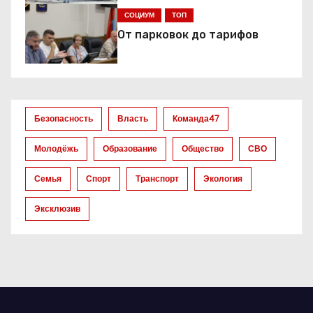
я
СОЦИУМ
ТОП
От парковок до тарифов
п
о
з
Безопасность
Власть
Команда47
а
Молодёжь
Образование
Общество
СВО
п
Семья
Спорт
Транспорт
Экология
и
Эксклюзив
с
я
м