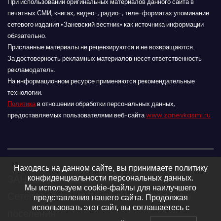
При использовании оригинальных материалов данного сайта в
печатных СМИ, книгах, видео-, радио-, теле-форматах упоминание
сетевого издания «Заневский вестник» как источника информации
обязательно.
Присланные материалы не рецензируются и не возвращаются.
За достоверность рекламных материалов несет ответственность
рекламодатель.
На информационном ресурсе применяются рекомендательные
технологии.
Политика
в отношении обработки персональных данных,
предоставляемых пользователями веб-сайта
www.zanevkasmi.ru
Находясь на данном сайте, вы принимаете политику
ЗАНЕВСКИЙ ВЕСТНИК 16+
конфиденциальности персональных данных.
Мы используем cookie-файлы для наилучшего
Сетевое издание Заневского городского
представления нашего сайта. Продолжая
использовать этот сайт, вы соглашаетесь с
поселения