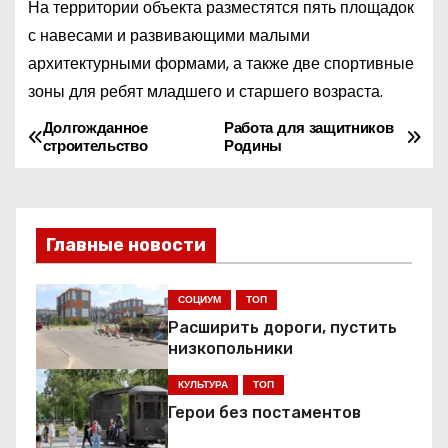
На территории объекта разместятся пять площадок
с навесами и развивающими малыми
архитектурными формами, а также две спортивные
зоны для ребят младшего и старшего возраста.
Долгожданное
Работа для защитников
Н
строительство
Родины
а
в
Главные новости
и
г
СОЦИУМ
ТОП
Расширить дороги, пустить
а
низкопольники
ц
КУЛЬТУРА
ТОП
Герои без постаментов
и