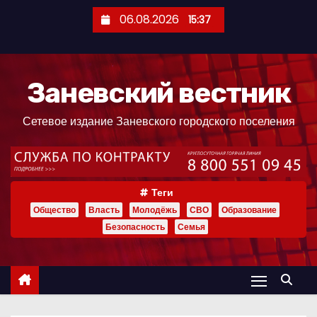
П
06.08.2026
15:37
е
р
е
Заневский вестник
й
т
Сетевое издание Заневского городского поселения
и
к
с
о
Теги
д
Общество
Власть
Молодёжь
СВО
Образование
е
Безопасность
Семья
р
ж
и
м