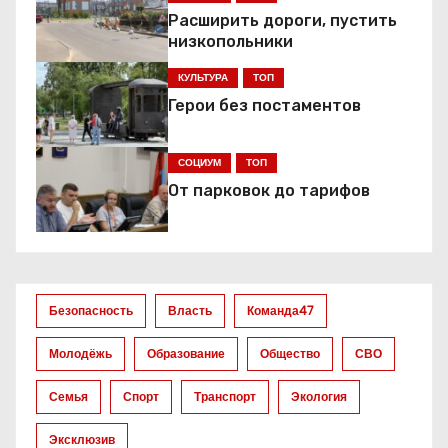
а
Расширить дороги, пустить
низкопольники
ц
КУЛЬТУРА
ТОП
и
Герои без постаментов
я
СОЦИУМ
ТОП
п
От парковок до тарифов
о
з
а
Безопасность
Власть
Команда47
п
Молодёжь
Образование
Общество
СВО
и
Семья
Спорт
Транспорт
Экология
с
Эксклюзив