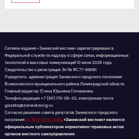
я
м
Сетевое издание «Заневский вестник» зарегистрировано в
Федеральной службе по надзору в сфере связи, информационных
технологий и массовых коммуникаций 10 июня 2025 года.
Свидетельство о регистрации Эл № ФС77-89681.
Учредитель: администрация Заневского городского поселения
Всеволожского муниципального района Ленинградской области.
Главный редактор: Елена Юрьевна Голованова.
Телефон редакции +7 (911) 170-06-33, электронная почта:
gazeta@zanevkaorg.ru
Согласно решению совета депутатов Заневского городского
поселения
№ 78 от 09.10.2025
,
«Заневский вестник» является
официальным публикатором нормативно-правовых актов
органов местного самоуправления
.