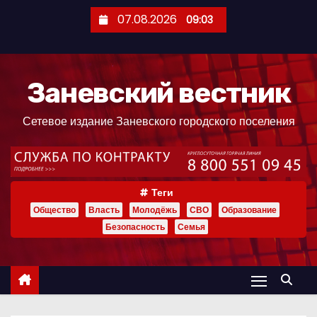
П
07.08.2026
09:03
е
р
е
Заневский вестник
й
т
Сетевое издание Заневского городского поселения
и
к
с
о
Теги
д
Общество
Власть
Молодёжь
СВО
Образование
е
Безопасность
Семья
р
ж
и
м