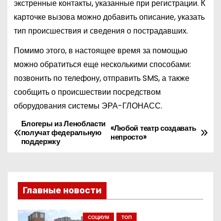
экстренные контакты, указанные при регистрации. К
карточке вызова можно добавить описание, указать
тип происшествия и сведения о пострадавших.
Помимо этого, в настоящее время за помощью
можно обратиться еще несколькими способами:
позвонить по телефону, отправить SMS, а также
сообщить о происшествии посредством
оборудования системы ЭРА-ГЛОНАСС.
Блогеры из Ленобласти
Н
«Любой театр создавать
получат федеральную
непросто»
поддержку
а
в
и
Главные новости
г
СОЦИУМ
ТОП