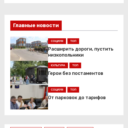
а
в
Главные новости
и
г
СОЦИУМ
ТОП
Расширить дороги, пустить
а
низкопольники
ц
КУЛЬТУРА
ТОП
Герои без постаментов
и
я
СОЦИУМ
ТОП
От парковок до тарифов
п
о
з