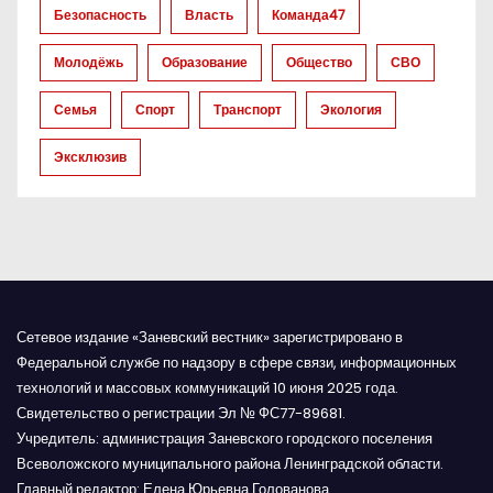
Безопасность
Власть
Команда47
а
Молодёжь
Образование
Общество
СВО
п
Семья
Спорт
Транспорт
Экология
и
Эксклюзив
с
я
м
Сетевое издание «Заневский вестник» зарегистрировано в
Федеральной службе по надзору в сфере связи, информационных
технологий и массовых коммуникаций 10 июня 2025 года.
Свидетельство о регистрации Эл № ФС77-89681.
Учредитель: администрация Заневского городского поселения
Всеволожского муниципального района Ленинградской области.
Главный редактор: Елена Юрьевна Голованова.