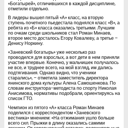
«Богатырей», отличившихся в каждой дисциплине,
отметили отдельно.
В лидеры вышел пятый «А» класс, на вторую
ступень почетного пьедестала поднялся класс «В», а
ребята из «Б» класса оказались третьими. Лучшим
по очкам среди школьников стал Роман Минаев,
второе место досталось Егору Ковалеву, а третье –
Денису Норкину.
«Заневский богатырь» уже несколько раз
проводился для взрослых, а вот дети в нем приняли
участие впервые. Конечно, у мальчишек получалось
не все, и труднее всего, на мой взгляд, им дались
подтягивания. Однако видно, что ученики
старались», – отметила заместитель директора
янинского дома культуры Алена Самошенкова. По
словам инструктора-методиста по спорту Николая
Анисимова, нормативы подобрали, ориентируясь на
список ГТО.
Чемпион из пятого «А» класса Роман Минаев
поделился с корреспондентом «Заневского
вестника» мнением: «На отжимания ушло больше
всего сил. Прыжки в длину оказались самими