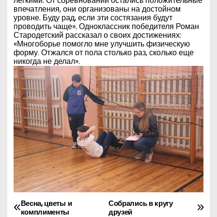
легкими. От соревнований остались положительные
впечатления, они организованы на достойном
уровне. Буду рад, если эти состязания будут
проводить чаще». Одноклассник победителя Роман
Стародетский рассказал о своих достижениях:
«Многоборье помогло мне улучшить физическую
форму. Отжался от пола столько раз, сколько еще
никогда не делал».
Весна, цветы и
Собрались в кругу
Н
комплименты
друзей