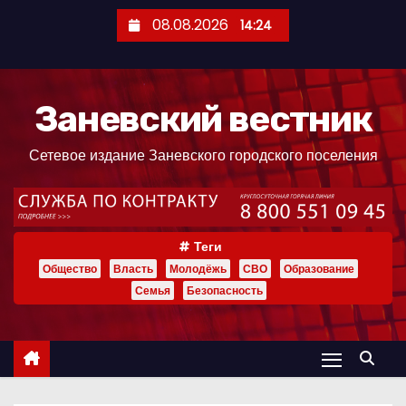
П
08.08.2026
14:24
е
р
е
Заневский вестник
й
т
Сетевое издание Заневского городского поселения
и
к
с
о
Теги
д
Общество
Власть
Молодёжь
СВО
Образование
е
Семья
Безопасность
р
ж
и
м