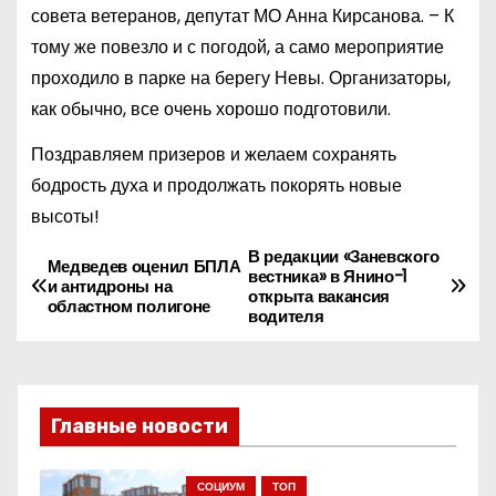
совета ветеранов, депутат МО Анна Кирсанова. – К
тому же повезло и с погодой, а само мероприятие
проходило в парке на берегу Невы. Организаторы,
как обычно, все очень хорошо подготовили.
Поздравляем призеров и желаем сохранять
бодрость духа и продолжать покорять новые
высоты!
В редакции «Заневского
Н
Медведев оценил БПЛА
вестника» в Янино-1
и антидроны на
открыта вакансия
а
областном полигоне
водителя
в
и
Главные новости
г
СОЦИУМ
ТОП