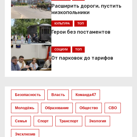
а
Расширить дороги, пустить
ц
низкопольники
КУЛЬТУРА
ТОП
и
Герои без постаментов
я
СОЦИУМ
ТОП
п
От парковок до тарифов
о
з
а
Безопасность
Власть
Команда47
п
Молодёжь
Образование
Общество
СВО
и
Семья
Спорт
Транспорт
Экология
с
Эксклюзив