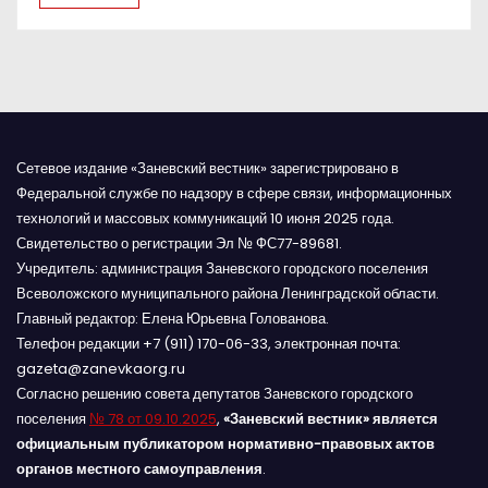
я
м
Сетевое издание «Заневский вестник» зарегистрировано в
Федеральной службе по надзору в сфере связи, информационных
технологий и массовых коммуникаций 10 июня 2025 года.
Свидетельство о регистрации Эл № ФС77-89681.
Учредитель: администрация Заневского городского поселения
Всеволожского муниципального района Ленинградской области.
Главный редактор: Елена Юрьевна Голованова.
Телефон редакции +7 (911) 170-06-33, электронная почта:
gazeta@zanevkaorg.ru
Согласно решению совета депутатов Заневского городского
поселения
№ 78 от 09.10.2025
,
«Заневский вестник» является
официальным публикатором нормативно-правовых актов
органов местного самоуправления
.