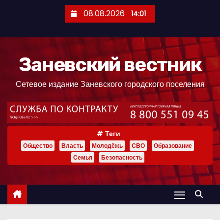
П
08.08.2026
14:01
е
р
е
Заневский вестник
й
т
Сетевое издание Заневского городского поселения
и
к
с
о
Теги
д
Общество
Власть
Молодёжь
СВО
Образование
е
Семья
Безопасность
р
ж
и
м