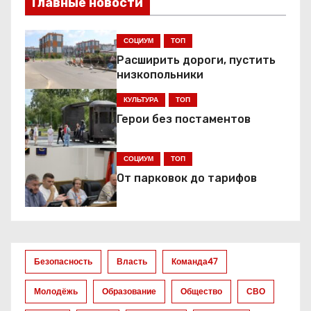
Главные новости
г
а
СОЦИУМ
ТОП
Расширить дороги, пустить
ц
низкопольники
и
КУЛЬТУРА
ТОП
я
Герои без постаментов
п
СОЦИУМ
ТОП
о
От парковок до тарифов
з
а
Безопасность
Власть
Команда47
п
Молодёжь
Образование
Общество
СВО
и