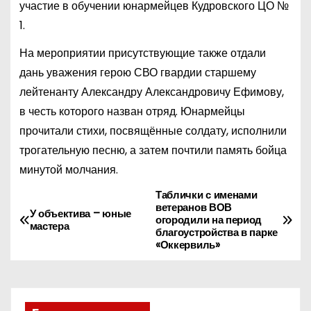
участие в обучении юнармейцев Кудровского ЦО №
1.
На мероприятии присутствующие также отдали
дань уважения герою СВО гвардии старшему
лейтенанту Александру Александровичу Ефимову,
в честь которого назван отряд. Юнармейцы
прочитали стихи, посвящённые солдату, исполнили
трогательную песню, а затем почтили память бойца
минутой молчания.
Таблички с именами
Н
ветеранов ВОВ
У объектива – юные
огородили на период
а
мастера
благоустройства в парке
«Оккервиль»
в
и