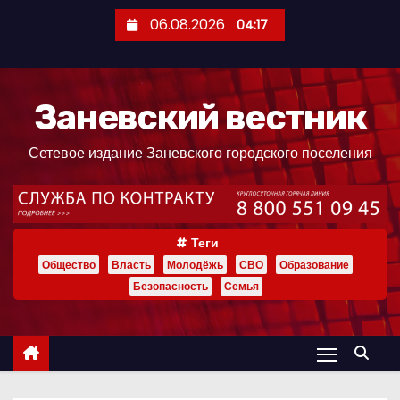
П
06.08.2026
04:17
е
р
е
Заневский вестник
й
т
Сетевое издание Заневского городского поселения
и
к
с
о
Теги
д
Общество
Власть
Молодёжь
СВО
Образование
е
Безопасность
Семья
р
ж
и
м