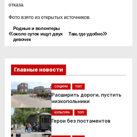
отказа.
Фото взято из открытых источников.
Родные и волонтеры
Н
около суток ищут двух
Там, где удобно
девочек
а
в
и
Главные новости
г
СОЦИУМ
ТОП
а
Расширить дороги, пустить
низкопольники
ц
КУЛЬТУРА
ТОП
и
Герои без постаментов
я