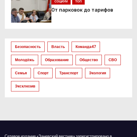
СОЦИУМ
ТОП
п
От парковок до тарифов
о
з
а
Безопасность
Власть
Команда47
п
Молодёжь
Образование
Общество
СВО
и
Семья
Спорт
Транспорт
Экология
с
Эксклюзив
я
м
Сетевое издание «Заневский вестник» зарегистрировано в