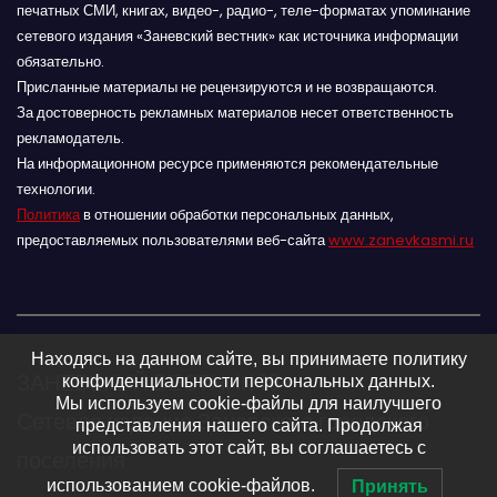
печатных СМИ, книгах, видео-, радио-, теле-форматах упоминание
сетевого издания «Заневский вестник» как источника информации
обязательно.
Присланные материалы не рецензируются и не возвращаются.
За достоверность рекламных материалов несет ответственность
рекламодатель.
На информационном ресурсе применяются рекомендательные
технологии.
Политика
в отношении обработки персональных данных,
предоставляемых пользователями веб-сайта
www.zanevkasmi.ru
Находясь на данном сайте, вы принимаете политику
ЗАНЕВСКИЙ ВЕСТНИК 16+
конфиденциальности персональных данных.
Мы используем cookie-файлы для наилучшего
Сетевое издание Заневского городского
представления нашего сайта. Продолжая
использовать этот сайт, вы соглашаетесь с
поселения
использованием cookie-файлов.
Принять