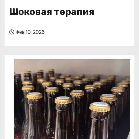
о
Шоковая терапия
м
у
Фев 10, 2026