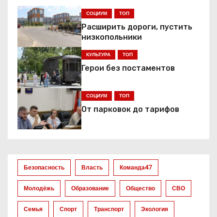
г
СОЦИУМ
ТОП
Расширить дороги, пустить
а
низкопольники
ц
КУЛЬТУРА
ТОП
Герои без постаментов
и
я
СОЦИУМ
ТОП
От парковок до тарифов
п
о
з
Безопасность
Власть
Команда47
а
Молодёжь
Образование
Общество
СВО
п
Семья
Спорт
Транспорт
Экология