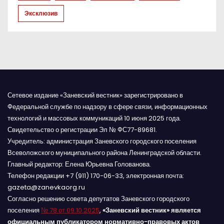
и
Эксклюзив
с
я
м
Сетевое издание «Заневский вестник» зарегистрировано в
Федеральной службе по надзору в сфере связи, информационных
технологий и массовых коммуникаций 10 июня 2025 года.
Свидетельство о регистрации Эл № ФС77-89681.
Учредитель: администрация Заневского городского поселения
Всеволожского муниципального района Ленинградской области.
Главный редактор: Елена Юрьевна Голованова.
Телефон редакции +7 (911) 170-06-33, электронная почта:
gazeta@zanevkaorg.ru
Согласно решению совета депутатов Заневского городского
поселения
№ 78 от 09.10.2025
,
«Заневский вестник» является
официальным публикатором нормативно-правовых актов