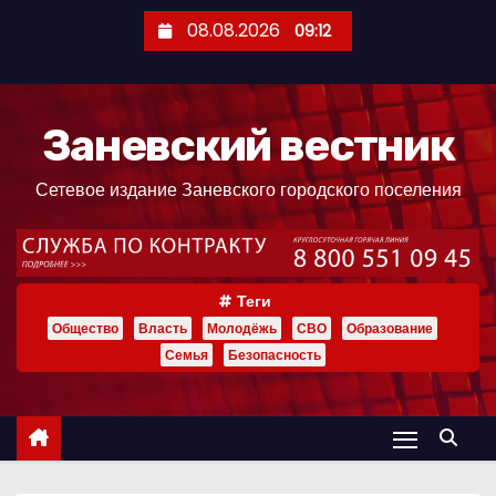
П
08.08.2026
09:12
е
р
е
Заневский вестник
й
т
Сетевое издание Заневского городского поселения
и
к
с
о
Теги
д
Общество
Власть
Молодёжь
СВО
Образование
е
Семья
Безопасность
р
ж
и
м