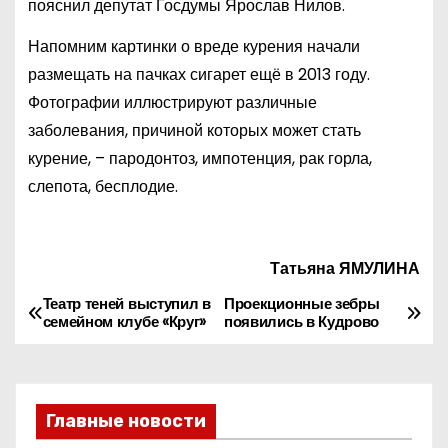
пояснил депутат Госдумы Ярослав Нилов.
Напомним картинки о вреде курения начали
размещать на пачках сигарет ещё в 2013 году.
Фотографии иллюстрируют различные
заболевания, причиной которых может стать
курение, – пародонтоз, импотенция, рак горла,
слепота, бесплодие.
Татьяна ЯМУЛИНА
Театр теней выступил в
Проекционные зебры
Н
семейном клубе «Круг»
появились в Кудрово
а
в
Главные новости
и