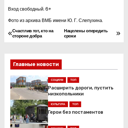
Вход свободный. 6+
Фото из архива ВМБ имени Ю. Г. Слепухина.
Счастлив тот, кто на
Нацелены опередить
Н
стороне добра
сроки
а
в
Главные новости
и
г
СОЦИУМ
ТОП
Расширить дороги, пустить
а
низкопольники
ц
КУЛЬТУРА
ТОП
Герои без постаментов
и