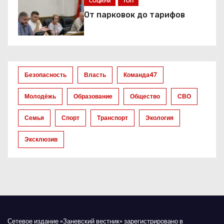
я
СОЦИУМ
ТОП
От парковок до тарифов
п
о
з
Безопасность
Власть
Команда47
а
Молодёжь
Образование
Общество
СВО
п
Семья
Спорт
Транспорт
Экология
и
Эксклюзив
с
я
м
Сетевое издание «Заневский вестник» зарегистрировано в