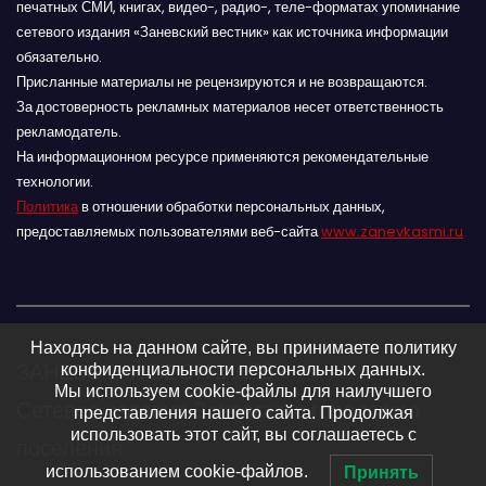
печатных СМИ, книгах, видео-, радио-, теле-форматах упоминание
сетевого издания «Заневский вестник» как источника информации
обязательно.
Присланные материалы не рецензируются и не возвращаются.
За достоверность рекламных материалов несет ответственность
рекламодатель.
На информационном ресурсе применяются рекомендательные
технологии.
Политика
в отношении обработки персональных данных,
предоставляемых пользователями веб-сайта
www.zanevkasmi.ru
Находясь на данном сайте, вы принимаете политику
ЗАНЕВСКИЙ ВЕСТНИК 16+
конфиденциальности персональных данных.
Мы используем cookie-файлы для наилучшего
Сетевое издание Заневского городского
представления нашего сайта. Продолжая
использовать этот сайт, вы соглашаетесь с
поселения
использованием cookie-файлов.
Принять