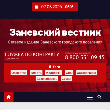
П
07.08.2026
06:16
е
р
е
Заневский вестник
й
т
Сетевое издание Заневского городского поселения
и
к
с
о
Теги
д
Общество
Власть
Молодёжь
СВО
Образование
е
Безопасность
Семья
р
ж
и
м