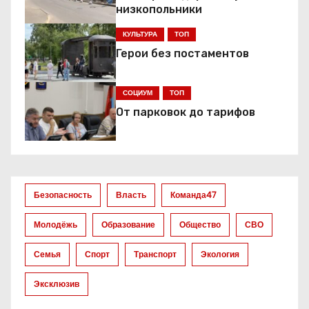
ц
низкопольники
КУЛЬТУРА
ТОП
и
Герои без постаментов
я
СОЦИУМ
ТОП
п
От парковок до тарифов
о
з
а
Безопасность
Власть
Команда47
п
Молодёжь
Образование
Общество
СВО
и
Семья
Спорт
Транспорт
Экология
с
Эксклюзив
я