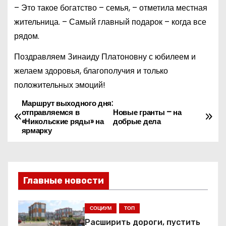
– Это такое богатство – семья, – отметила местная
жительница. – Самый главный подарок – когда все
рядом.
Поздравляем Зинаиду Платоновну с юбилеем и
желаем здоровья, благополучия и только
положительных эмоций!
Маршрут выходного дня:
Н
отправляемся в
Новые гранты – на
«Никольские ряды» на
добрые дела
а
ярмарку
в
и
Главные новости
г
СОЦИУМ
ТОП
а
Расширить дороги, пустить