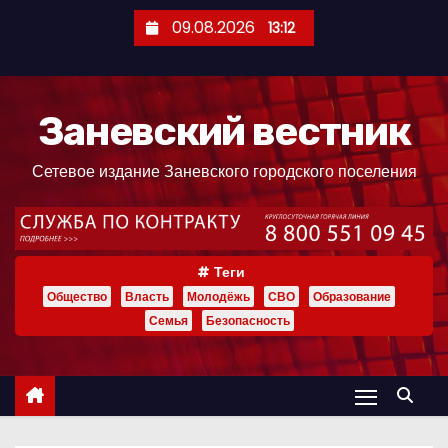
П
09.08.2026
13:12
е
р
е
Заневский вестник
й
т
Сетевое издание Заневского городского поселения
и
к
с
о
Теги
д
Общество
Власть
Молодёжь
СВО
Образование
е
Семья
Безопасность
р
ж
и
м