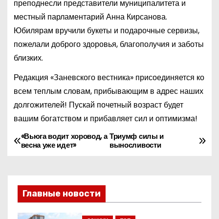
преподнесли представители муниципалитета и
местный парламентарий Анна Кирсанова.
Юбилярам вручили букеты и подарочные сервизы,
пожелали доброго здоровья, благополучия и заботы
близких.
Редакция «Заневского вестника» присоединяется ко
всем теплым словам, прибывающим в адрес наших
долгожителей! Пускай почетный возраст будет
вашим богатством и прибавляет сил и оптимизма!
«Вьюга водит хоровод, а
Триумф силы и
Н
весна уже идет»
выносливости
а
в
Главные новости
и