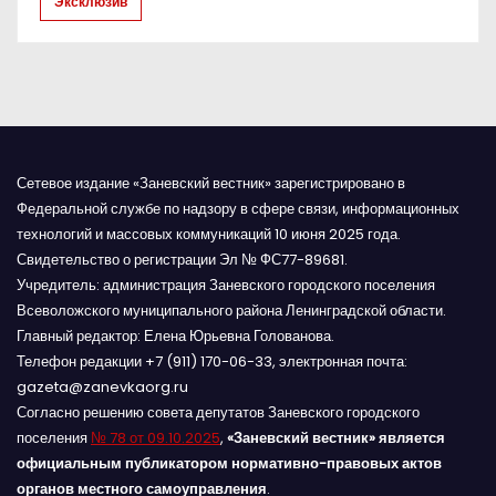
Эксклюзив
с
я
м
Сетевое издание «Заневский вестник» зарегистрировано в
Федеральной службе по надзору в сфере связи, информационных
технологий и массовых коммуникаций 10 июня 2025 года.
Свидетельство о регистрации Эл № ФС77-89681.
Учредитель: администрация Заневского городского поселения
Всеволожского муниципального района Ленинградской области.
Главный редактор: Елена Юрьевна Голованова.
Телефон редакции +7 (911) 170-06-33, электронная почта:
gazeta@zanevkaorg.ru
Согласно решению совета депутатов Заневского городского
поселения
№ 78 от 09.10.2025
,
«Заневский вестник» является
официальным публикатором нормативно-правовых актов
органов местного самоуправления
.