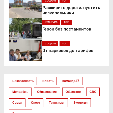
г
СОЦИУМ
ТОП
Расширить дороги, пустить
а
низкопольники
ц
КУЛЬТУРА
ТОП
Герои без постаментов
и
я
СОЦИУМ
ТОП
От парковок до тарифов
п
о
з
Безопасность
Власть
Команда47
а
Молодёжь
Образование
Общество
СВО
п
Семья
Спорт
Транспорт
Экология
и