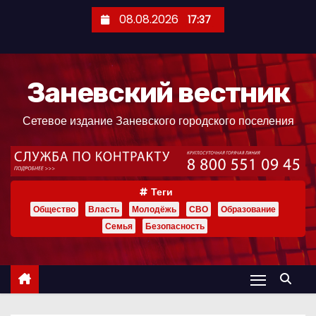
П
08.08.2026
17:37
е
р
е
Заневский вестник
й
т
Сетевое издание Заневского городского поселения
и
к
с
о
Теги
д
Общество
Власть
Молодёжь
СВО
Образование
е
Семья
Безопасность
р
ж
и
м