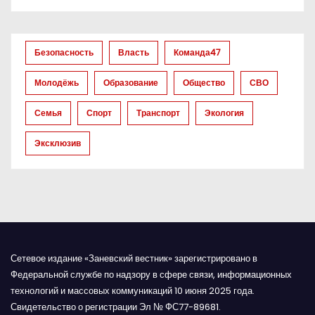
о
з
Безопасность
Власть
Команда47
а
Молодёжь
Образование
Общество
СВО
п
Семья
Спорт
Транспорт
Экология
и
Эксклюзив
с
я
м
Сетевое издание «Заневский вестник» зарегистрировано в
Федеральной службе по надзору в сфере связи, информационных
технологий и массовых коммуникаций 10 июня 2025 года.
Свидетельство о регистрации Эл № ФС77-89681.