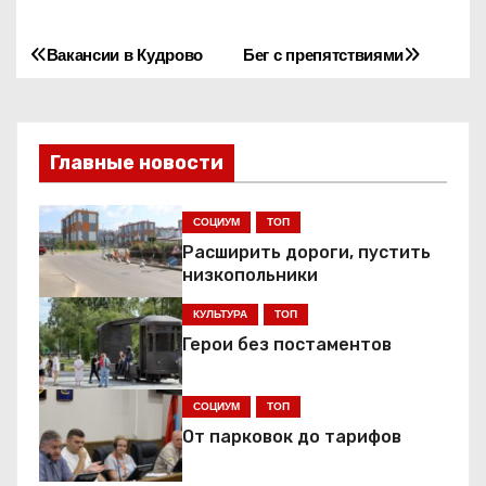
Вакансии в Кудрово
Бег с препятствиями
Н
а
в
Главные новости
и
СОЦИУМ
ТОП
г
Расширить дороги, пустить
низкопольники
а
КУЛЬТУРА
ТОП
ц
Герои без постаментов
и
СОЦИУМ
ТОП
я
От парковок до тарифов
п