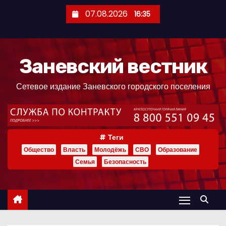
П
07.08.2026
16:35
е
р
е
Заневский вестник
й
т
Сетевое издание Заневского городского поселения
и
к
с
о
Теги
д
Общество
Власть
Молодёжь
СВО
Образование
е
Семья
Безопасность
р
ж
и
м