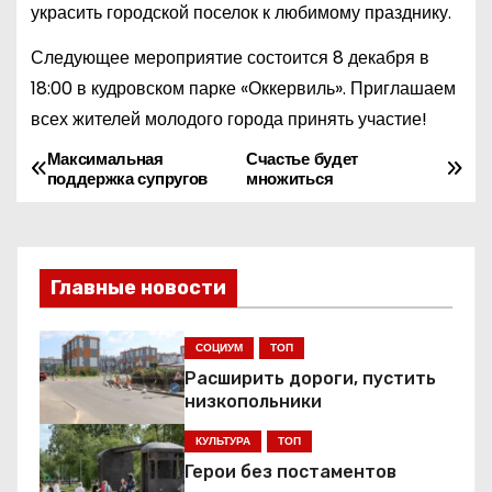
украсить городской поселок к любимому празднику.
Следующее мероприятие состоится 8 декабря в
18:00 в кудровском парке «Оккервиль». Приглашаем
всех жителей молодого города принять участие!
Максимальная
Счастье будет
Н
поддержка супругов
множиться
а
в
Главные новости
и
г
СОЦИУМ
ТОП
Расширить дороги, пустить
а
низкопольники
ц
КУЛЬТУРА
ТОП
Герои без постаментов