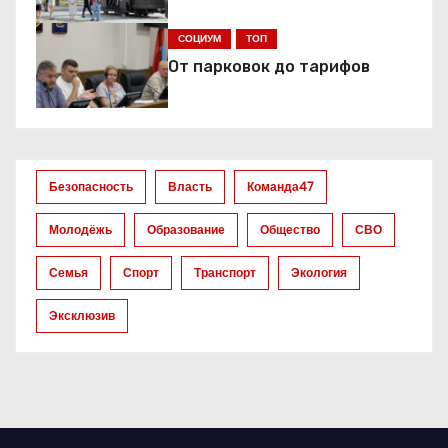
и
я
СОЦИУМ
ТОП
От парковок до тарифов
п
о
з
Безопасность
Власть
Команда47
а
Молодёжь
Образование
Общество
СВО
п
Семья
Спорт
Транспорт
Экология
и
Эксклюзив
с
я
м