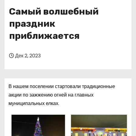
о
Самый волшебный
м
у
праздник
приближается
Дек 2, 2023
В нашем поселении стартовали традиционные
акции по зажжению огней на главных
муниципальных елках.