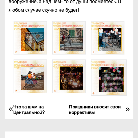
вооружение, а над чем-то от души посмеетесь. В
любом случае скучно не будет!
Что за шум на
Праздники вносят свои
Н
Центральной?
коррективы
а
в