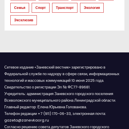
п
Семья
Спорт
Транспорт
Экология
и
Эксклюзив
с
я
м
Сетевое издание «Заневский вестник» зарегистрировано в
Федеральной службе по надзору в сфере связи, информационных
технологий и массовых коммуникаций 10 июня 2025 года.
Свидетельство о регистрации Эл № ФС77-89681.
Учредитель: администрация Заневского городского поселения
Всеволожского муниципального района Ленинградской области.
Главный редактор: Елена Юрьевна Голованова.
Телефон редакции +7 (911) 170-06-33, электронная почта:
gazeta@zanevkaorg.ru
Согласно решению совета депутатов Заневского городского