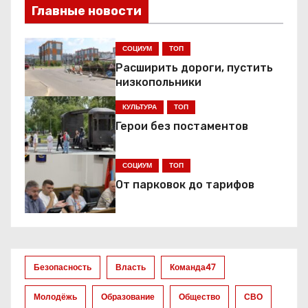
Главные новости
и
г
СОЦИУМ
ТОП
Расширить дороги, пустить
а
низкопольники
ц
КУЛЬТУРА
ТОП
Герои без постаментов
и
я
СОЦИУМ
ТОП
От парковок до тарифов
п
о
з
Безопасность
Власть
Команда47
а
Молодёжь
Образование
Общество
СВО