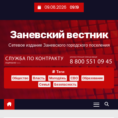
П
09.08.2026
09:19
е
р
е
Заневский вестник
й
т
Сетевое издание Заневского городского поселения
и
к
с
о
Теги
д
Общество
Власть
Молодёжь
СВО
Образование
е
Семья
Безопасность
р
ж
и
м