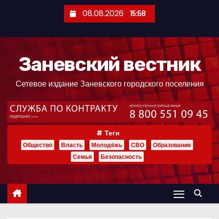
П
08.08.2026
15:58
е
р
е
Заневский вестник
й
т
Сетевое издание Заневского городского поселения
и
к
с
о
Теги
д
Общество
Власть
Молодёжь
СВО
Образование
е
Семья
Безопасность
р
ж
и
м