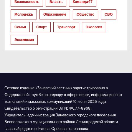
а
Безопасность
Власть
Команда47
п
Молодёжь
Образование
Общество
СВО
и
Семья
Спорт
Транспорт
Экология
с
Эксклюзив
я
м
Сетевое издание «Заневский вестник» зарегистрировано в
Федеральной службе по надзору в сфере связи, информационных
технологий и массовых коммуникаций 10 июня 2025 года.
Свидетельство о регистрации Эл № ФС77-89681.
Учредитель: администрация Заневского городского поселения
Всеволожского муниципального района Ленинградской области.
Главный редактор: Елена Юрьевна Голованова.