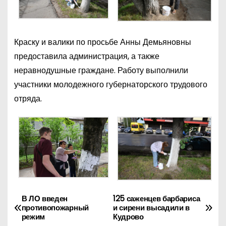
Краску и валики по просьбе Анны Демьяновны
предоставила администрация, а также
неравнодушные граждане. Работу выполнили
участники молодежного губернаторского трудового
отряда.
В ЛО введен
125 саженцев барбариса
Н
противопожарный
и сирени высадили в
режим
Кудрово
а