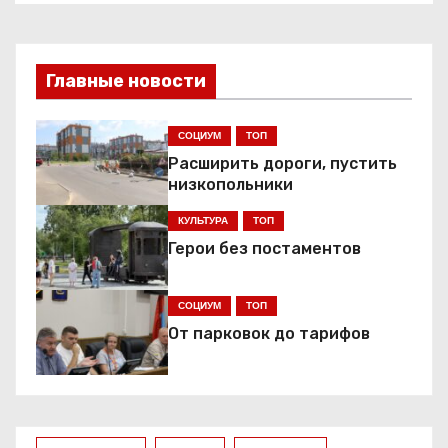
в
и
Главные новости
г
СОЦИУМ
ТОП
а
Расширить дороги, пустить
низкопольники
ц
КУЛЬТУРА
ТОП
и
Герои без постаментов
я
СОЦИУМ
ТОП
п
От парковок до тарифов
о
з