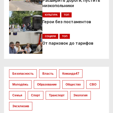
а
Расширить дороги, пустить
низкопольники
ц
КУЛЬТУРА
ТОП
и
Герои без постаментов
я
СОЦИУМ
ТОП
п
От парковок до тарифов
о
з
а
Безопасность
Власть
Команда47
п
Молодёжь
Образование
Общество
СВО
и
Семья
Спорт
Транспорт
Экология
с
Эксклюзив