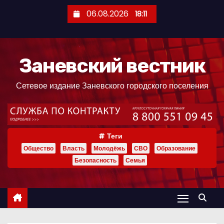
П
06.08.2026
18:11
е
р
е
Заневский вестник
й
т
Сетевое издание Заневского городского поселения
и
к
с
о
Теги
д
Общество
Власть
Молодёжь
СВО
Образование
е
Безопасность
Семья
р
ж
и
м