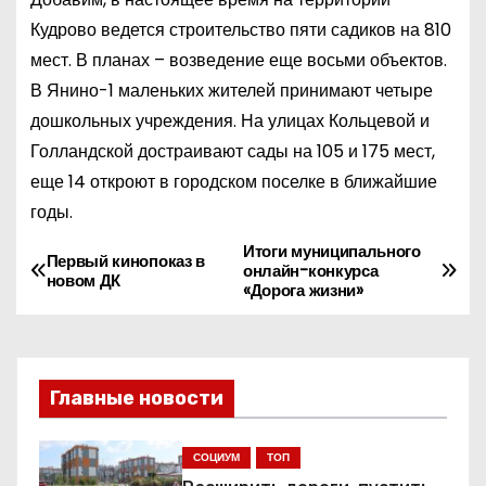
Кудрово ведется строительство пяти садиков на 810
мест. В планах – возведение еще восьми объектов.
В Янино-1 маленьких жителей принимают четыре
дошкольных учреждения. На улицах Кольцевой и
Голландской достраивают сады на 105 и 175 мест,
еще 14 откроют в городском поселке в ближайшие
годы.
Итоги муниципального
Н
Первый кинопоказ в
онлайн-конкурса
новом ДК
«Дорога жизни»
а
в
и
Главные новости
г
СОЦИУМ
ТОП