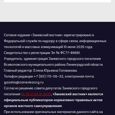
я
м
Сетевое издание «Заневский вестник» зарегистрировано в
Федеральной службе по надзору в сфере связи, информационных
технологий и массовых коммуникаций 10 июня 2025 года.
Свидетельство о регистрации Эл № ФС77-89681.
Учредитель: администрация Заневского городского поселения
Всеволожского муниципального района Ленинградской области.
Главный редактор: Елена Юрьевна Голованова.
Телефон редакции +7 (911) 170-06-33, электронная почта:
gazeta@zanevkaorg.ru
Согласно решению совета депутатов Заневского городского
поселения
№ 78 от 09.10.2025
,
«Заневский вестник» является
официальным публикатором нормативно-правовых актов
органов местного самоуправления
.
При использовании оригинальных материалов данного сайта на