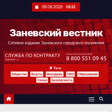
П
08.08.2026
09:32
е
р
е
Заневский вестник
й
т
Сетевое издание Заневского городского поселения
и
к
с
о
Теги
д
Общество
Власть
Молодёжь
СВО
Образование
е
Семья
Безопасность
р
ж
и
м