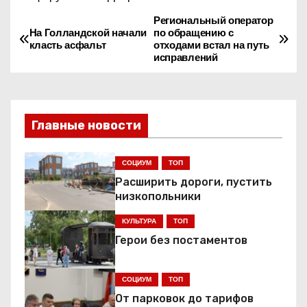
Региональный оператор
Н
На Голландской начали
по обращению с
класть асфальт
отходами встал на путь
а
исправлений
в
и
Главные новости
г
СОЦИУМ
ТОП
а
Расширить дороги, пустить
ц
низкопольники
КУЛЬТУРА
ТОП
и
Герои без постаментов
я
СОЦИУМ
ТОП
п
От парковок до тарифов