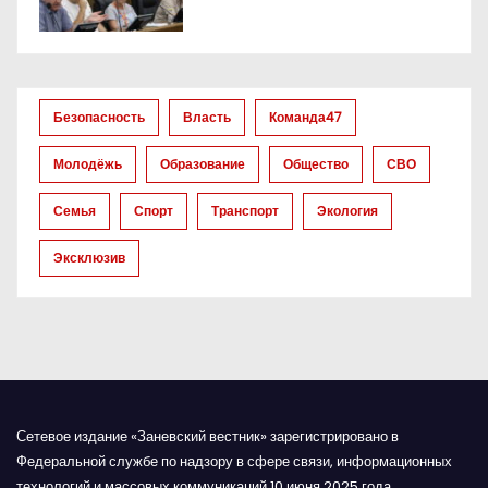
о
з
а
Безопасность
Власть
Команда47
п
Молодёжь
Образование
Общество
СВО
и
Семья
Спорт
Транспорт
Экология
с
Эксклюзив
я
м
Сетевое издание «Заневский вестник» зарегистрировано в
Федеральной службе по надзору в сфере связи, информационных
технологий и массовых коммуникаций 10 июня 2025 года.