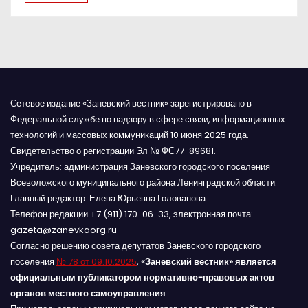
я
м
Сетевое издание «Заневский вестник» зарегистрировано в
Федеральной службе по надзору в сфере связи, информационных
технологий и массовых коммуникаций 10 июня 2025 года.
Свидетельство о регистрации Эл № ФС77-89681.
Учредитель: администрация Заневского городского поселения
Всеволожского муниципального района Ленинградской области.
Главный редактор: Елена Юрьевна Голованова.
Телефон редакции +7 (911) 170-06-33, электронная почта:
gazeta@zanevkaorg.ru
Согласно решению совета депутатов Заневского городского
поселения
№ 78 от 09.10.2025
,
«Заневский вестник» является
официальным публикатором нормативно-правовых актов
органов местного самоуправления
.