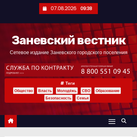
П
07.08.2026
09:38
е
р
е
Заневский вестник
й
т
Сетевое издание Заневского городского поселения
и
к
с
о
Теги
д
Общество
Власть
Молодёжь
СВО
Образование
е
Безопасность
Семья
р
ж
и
м