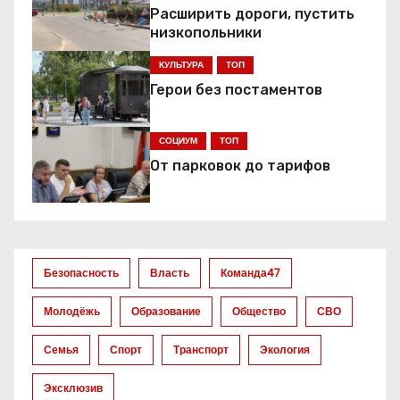
а
Расширить дороги, пустить
низкопольники
ц
КУЛЬТУРА
ТОП
и
Герои без постаментов
я
СОЦИУМ
ТОП
п
От парковок до тарифов
о
з
а
Безопасность
Власть
Команда47
п
Молодёжь
Образование
Общество
СВО
и
Семья
Спорт
Транспорт
Экология
с
Эксклюзив