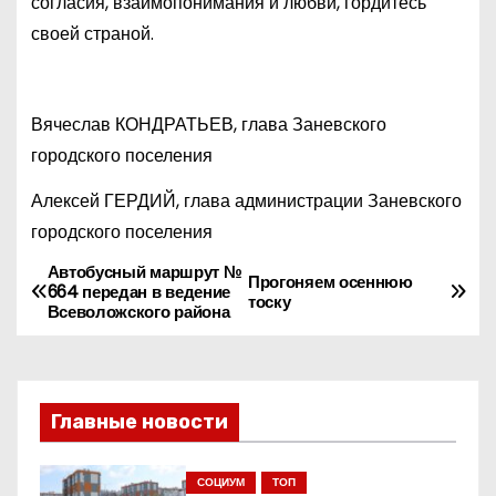
согласия, взаимопонимания и любви, гордитесь
своей страной.
Вячеслав КОНДРАТЬЕВ, глава Заневского
городского поселения
Алексей ГЕРДИЙ, глава администрации Заневского
городского поселения
Автобусный маршрут №
Н
Прогоняем осеннюю
664 передан в ведение
тоску
Всеволожского района
а
в
и
Главные новости
г
СОЦИУМ
ТОП