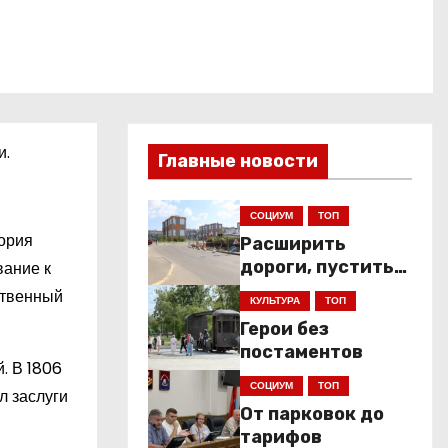
и.
Главные новости
СОЦИУМ
ТОП
тория
Расширить
дороги, пустить
вание к
низкопольники
рственный
КУЛЬТУРА
ТОП
Герои без
постаментов
. В 1806
СОЦИУМ
ТОП
л заслуги
От парковок до
тарифов