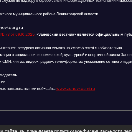
й службе по надзору в сфере связи, информационных технологий и массов
жского муниципального района Ленинградской области.
anevkaorg.ru
я
№ 78 от 09.10.2025
,
«Заневский вестник» является официальным пуб
интернет-ресурсах активная ссылка на zanevkasmi.ru обязательна.
мация о социально-экономической, культурной и спортивной жизни Заневс
 СМИ, книгах, видео-, радио-, теле-форматах упоминание сетевого изда
амодатель.
гии.
мых пользователями веб-сайта
www.zanevkasmi.ru
м сайте, вы принимаете политику конфиденциальности пе