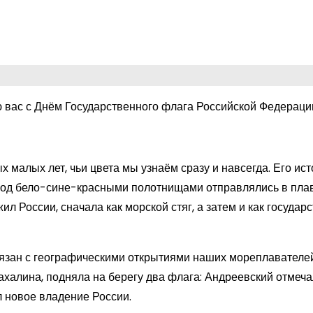
вас с Днём Государственного флага Российской Федераци
х малых лет, чьи цвета мы узнаём сразу и навсегда. Его ис
и под бело-сине-красными полотнищами отправлялись в пла
л России, сначала как морской стяг, а затем и как госуда
вязан с географическими открытиями наших мореплавателей
халина, подняла на берегу два флага: Андреевский отмеча
 новое владение России.