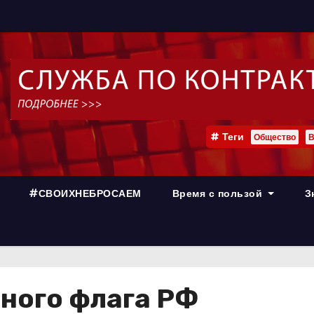
Теги
Общество
В
#СВОИХНЕБРОСАЕМ
Время с пользой
З
ного флага РФ