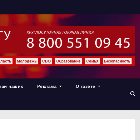
ласть
Молодёжь
СВО
Образование
Семья
Безопасность
най наших
Реклама
О газете