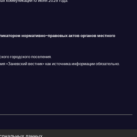
ых коммуникаций 10 июня 2025 года.
ликатором нормативно-правовых актов органов местного
кого городского поселения.
ния «Заневский вестник» как источника информации обязательно.
рсональных данных.