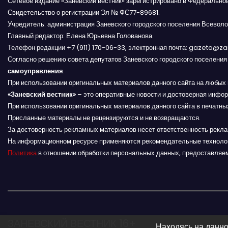
г
Сетевое издание «Заневский вестник» зарегистрировано в Федерально
Свидетельство о регистрации Эл № ФС77-89681.
а
Учредитель: администрация Заневского городского поселения Всеволо
Главный редактор: Елена Юрьевна Голованова.
ц
Телефон редакции +7 (911) 170-06-33, электронная почта: gazeta@z
Согласно решению совета депутатов Заневского городского поселени
и
самоуправления
.
При использовании оригинальных материалов данного сайта на любых 
я
«Заневский вестник»
– это оперативные новости и достоверная инфор
п
При использовании оригинальных материалов данного сайта в печатных
Присланные материалы не рецензируются и не возвращаются.
о
За достоверность рекламных материалов несет ответственность рекл
На информационном ресурсе применяются рекомендательные техноло
з
Политика
в отношении обработки персональных данных, предоставляе
а
п
и
ЗАНЕВСКИЙ ВЕСТНИК 16+
Находясь на данно