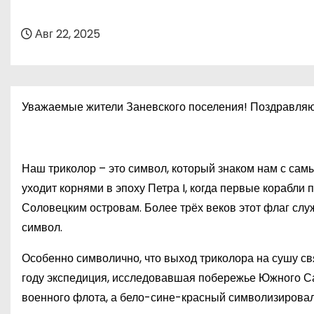
о
м
Авг 22, 2025
у
Уважаемые жители Заневского поселения! Поздравляю 
Наш триколор – это символ, который знаком нам с самы
уходит корнями в эпоху Петра I, когда первые корабл
Соловецким островам. Более трёх веков этот флаг служи
символ.
Особенно символично, что выход триколора на сушу с
году экспедиция, исследовавшая побережье Южного Са
военного флота, а бело-сине-красный символизировал