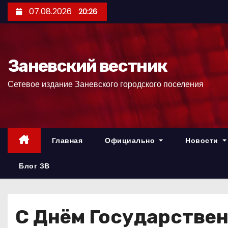
П
07.08.2026
20:26
е
р
е
Заневский вестник
й
т
Сетевое издание Заневского городского поселения
и
к
с
о
Главная
Официально
Новости
д
е
Блог ЗВ
р
ж
и
С Днём Государствен
м