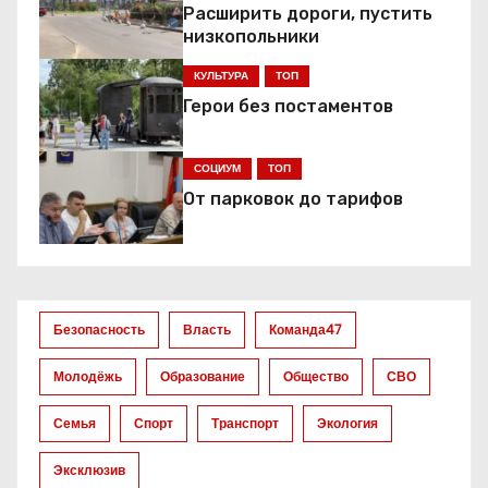
а
Расширить дороги, пустить
низкопольники
ц
КУЛЬТУРА
ТОП
и
Герои без постаментов
я
СОЦИУМ
ТОП
п
От парковок до тарифов
о
з
а
Безопасность
Власть
Команда47
п
Молодёжь
Образование
Общество
СВО
и
Семья
Спорт
Транспорт
Экология
с
Эксклюзив