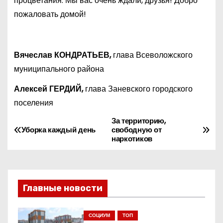
процветания. Мы вас очень ждали, друзья! Добро
пожаловать домой!
Вячеслав КОНДРАТЬЕВ,
глава Всеволожского
муниципального района
Алексей ГЕРДИЙ,
глава Заневского городского
поселения
За территорию,
Н
Уборка каждый день
свободную от
наркотиков
а
в
и
Главные новости
г
СОЦИУМ
ТОП