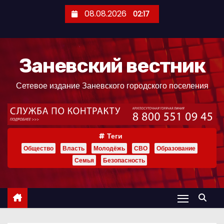
П
08.08.2026
02:17
е
р
е
Заневский вестник
й
т
Сетевое издание Заневского городского поселения
и
к
с
о
Теги
д
Общество
Власть
Молодёжь
СВО
Образование
е
Семья
Безопасность
р
ж
и
м