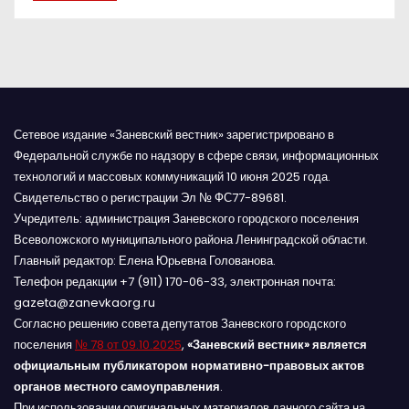
я
м
Сетевое издание «Заневский вестник» зарегистрировано в
Федеральной службе по надзору в сфере связи, информационных
технологий и массовых коммуникаций 10 июня 2025 года.
Свидетельство о регистрации Эл № ФС77-89681.
Учредитель: администрация Заневского городского поселения
Всеволожского муниципального района Ленинградской области.
Главный редактор: Елена Юрьевна Голованова.
Телефон редакции +7 (911) 170-06-33, электронная почта:
gazeta@zanevkaorg.ru
Согласно решению совета депутатов Заневского городского
поселения
№ 78 от 09.10.2025
,
«Заневский вестник» является
официальным публикатором нормативно-правовых актов
органов местного самоуправления
.
При использовании оригинальных материалов данного сайта на