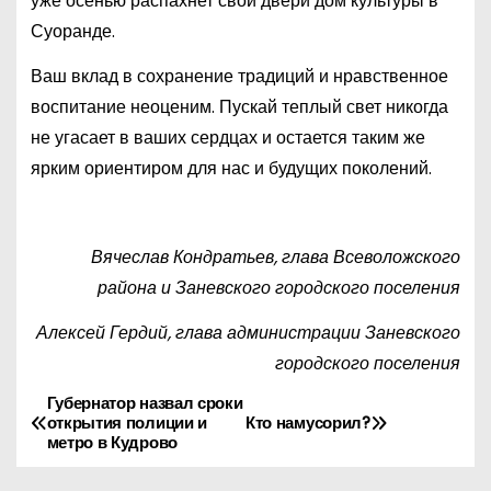
уже осенью распахнет свои двери дом культуры в
Суоранде.
Ваш вклад в сохранение традиций и нравственное
воспитание неоценим. Пускай теплый свет никогда
не угасает в ваших сердцах и остается таким же
ярким ориентиром для нас и будущих поколений.
Вячеслав Кондратьев, глава Всеволожского
района и Заневского городского поселения
Алексей Гердий, глава администрации Заневского
городского поселения
Губернатор назвал сроки
Н
открытия полиции и
Кто намусорил?
метро в Кудрово
а