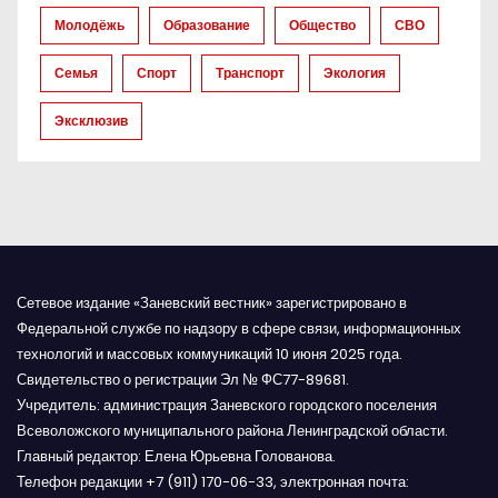
п
Молодёжь
Образование
Общество
СВО
и
Семья
Спорт
Транспорт
Экология
с
Эксклюзив
я
м
Сетевое издание «Заневский вестник» зарегистрировано в
Федеральной службе по надзору в сфере связи, информационных
технологий и массовых коммуникаций 10 июня 2025 года.
Свидетельство о регистрации Эл № ФС77-89681.
Учредитель: администрация Заневского городского поселения
Всеволожского муниципального района Ленинградской области.
Главный редактор: Елена Юрьевна Голованова.
Телефон редакции +7 (911) 170-06-33, электронная почта: