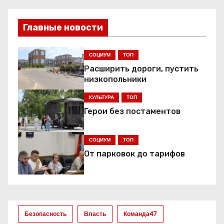
в
и
Главные новости
г
СОЦИУМ
ТОП
а
Расширить дороги, пустить
низкопольники
ц
КУЛЬТУРА
ТОП
и
Герои без постаментов
я
СОЦИУМ
ТОП
п
От парковок до тарифов
о
з
а
Безопасность
Власть
Команда47