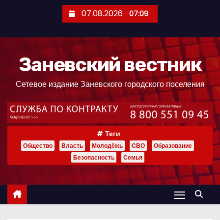
П
07.08.2026
07:09
е
р
е
Заневский вестник
й
т
Сетевое издание Заневского городского поселения
и
к
с
о
Теги
д
Общество
Власть
Молодёжь
СВО
Образование
е
Безопасность
Семья
р
ж
и
м