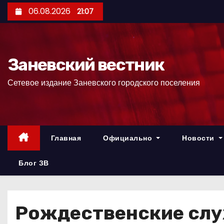
П
06.08.2026
21:07
е
р
е
Заневский вестник
й
т
Сетевое издание Заневского городского поселения
и
к
с
о
Главная
Официально
Новости
д
е
Блог ЗВ
р
ж
и
Рождественские слу
м