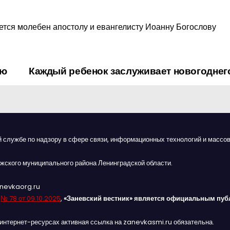
ется молебен апостолу и евангелисту Иоанну Богослову
ую
Каждый ребенок заслуживает новогоднег
й службе по надзору в сфере связи, информационных технологий и массов
жского муниципального района Ленинградской области.
anevkaorg.ru
я
№ 78 от 09.10.2025
,
«Заневский вестник» является официальным пуб
интернет-ресурсах активная ссылка на zanevkasmi.ru обязательна.