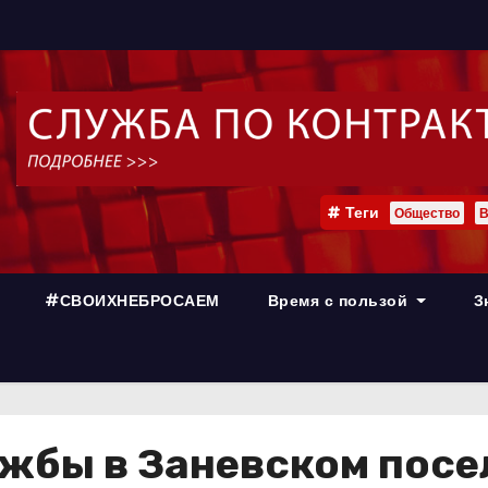
Теги
Общество
В
#СВОИХНЕБРОСАЕМ
Время с пользой
З
жбы в Заневском посе