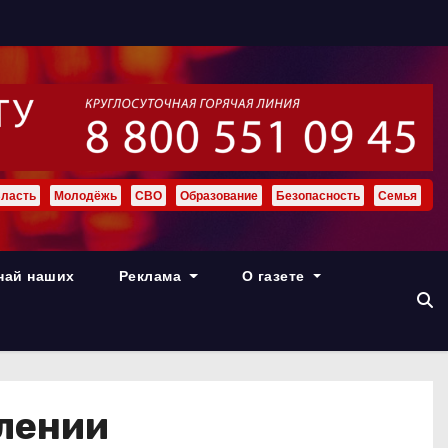
ласть
Молодёжь
СВО
Образование
Безопасность
Семья
най наших
Реклама
О газете
лении