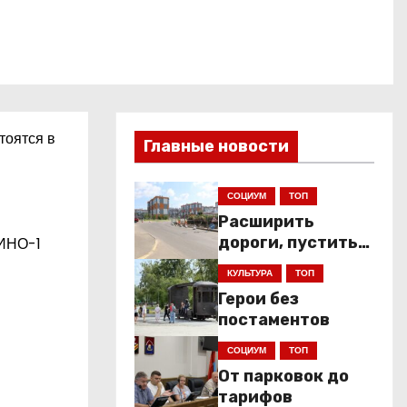
тоятся в
Главные новости
СОЦИУМ
ТОП
Расширить
дороги, пустить
ИНО-1
низкопольники
КУЛЬТУРА
ТОП
Герои без
постаментов
СОЦИУМ
ТОП
От парковок до
тарифов