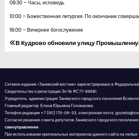
09:30 – Часы, исповедь
10:00 – Божественная литургия. По окончании соверша
18:00 – Вечернее богослужение
В Кудрово обновили улицу Промышленн
Н
а
в
и
Сетевое издание «Заневский вестник» зарегистрировано в Федерально
Свидетельство о регистрации Эл № ФС77-89681.
г
Учредитель: администрация Заневского городского поселения Всеволо
Главный редактор: Елена Юрьевна Голованова.
а
Телефон редакции +7 (911) 170-06-33, электронная почта: gazeta@z
Согласно решению совета депутатов Заневского городского поселени
ц
самоуправления
.
и
При использовании оригинальных материалов данного сайта на любых 