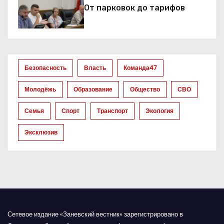
От парковок до тарифов
п
о
з
Безопасность
Власть
Команда47
а
Молодёжь
Образование
Общество
СВО
п
Семья
Спорт
Транспорт
Экология
и
Эксклюзив
с
я
м
Сетевое издание «Заневский вестник» зарегистрировано в