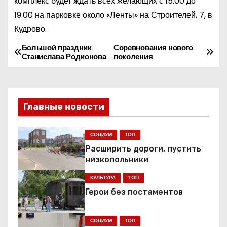
комплекс будет ждать всех желающих с 15:00 до
19:00 на парковке около «Ленты» на Строителей, 7, в
Кудрово.
Большой праздник
Соревнования нового
Н
Станислава Родионова
поколения
а
в
Главные новости
и
г
СОЦИУМ
ТОП
Расширить дороги, пустить
а
низкопольники
ц
КУЛЬТУРА
ТОП
Герои без постаментов
и
я
СОЦИУМ
ТОП