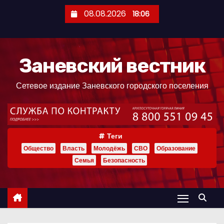
П
08.08.2026
18:06
е
р
е
Заневский вестник
й
т
Сетевое издание Заневского городского поселения
и
к
с
о
Теги
д
Общество
Власть
Молодёжь
СВО
Образование
е
Семья
Безопасность
р
ж
и
м