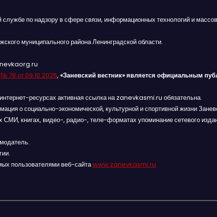
й службе по надзору в сфере связи, информационных технологий и массов
жского муниципального района Ленинградской области.
anevkaorg.ru
я
№ 78 от 09.10.2025
,
«Заневский вестник» является официальным пуб
интернет-ресурсах активная ссылка на zanevkasmi.ru обязательна.
мация о социально-экономической, культурной и спортивной жизни Заневс
 СМИ, книгах, видео-, радио-, теле-форматах упоминание сетевого изда
амодатель.
гии.
мых пользователями веб-сайта
www.zanevkasmi.ru