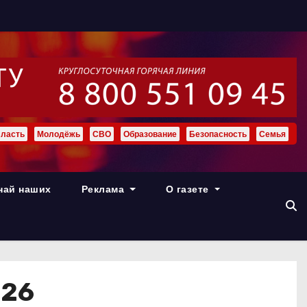
ласть
Молодёжь
СВО
Образование
Безопасность
Семья
най наших
Реклама
О газете
026