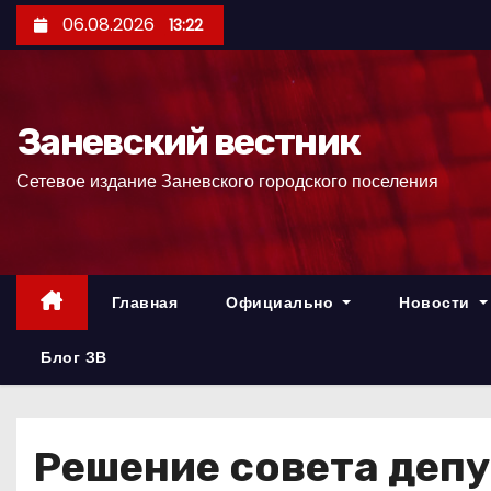
П
06.08.2026
13:22
е
р
е
Заневский вестник
й
т
Сетевое издание Заневского городского поселения
и
к
с
о
Главная
Официально
Новости
д
е
Блог ЗВ
р
ж
и
Решение совета депу
м