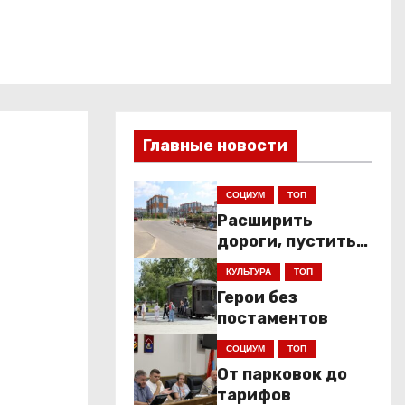
Главные новости
СОЦИУМ
ТОП
Расширить
дороги, пустить
низкопольники
КУЛЬТУРА
ТОП
Герои без
постаментов
СОЦИУМ
ТОП
От парковок до
тарифов