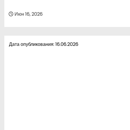
о
м
Июн 16, 2026
у
Дата опубликования: 16.06.2026