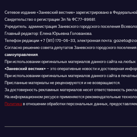
в
и
Сетевое издание «Заневский вестник» зарегистрировано в Федерально
Свидетельство о регистрации Эл № ФС77-89681.
г
Учредитель: администрация Заневского городского поселения Всеволо
Главный редактор: Елена Юрьевна Голованова.
а
Телефон редакции +7 (911) 170-06-33, электронная почта: gazeta@z
Согласно решению совета депутатов Заневского городского поселени
ц
самоуправления
.
и
При использовании оригинальных материалов данного сайта на любых 
«Заневский вестник»
– это оперативные новости и достоверная инфор
я
При использовании оригинальных материалов данного сайта в печатных
Присланные материалы не рецензируются и не возвращаются.
п
За достоверность рекламных материалов несет ответственность рекл
На информационном ресурсе применяются рекомендательные техноло
о
Политика
в отношении обработки персональных данных, предоставляе
з
а