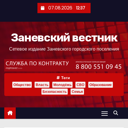
П
07.08.2026
12:37
е
р
е
Заневский вестник
й
т
Сетевое издание Заневского городского поселения
и
к
с
о
Теги
д
Общество
Власть
Молодёжь
СВО
Образование
е
Безопасность
Семья
р
ж
и
м