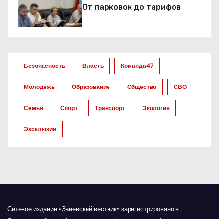
п
От парковок до тарифов
о
з
а
Безопасность
Власть
Команда47
п
Молодёжь
Образование
Общество
СВО
и
Семья
Спорт
Транспорт
Экология
с
Эксклюзив
я
м
Сетевое издание «Заневский вестник» зарегистрировано в