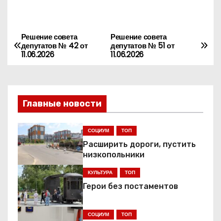
Решение совета
Решение совета
Н
депутатов № 42 от
депутатов № 51 от
11.06.2026
11.06.2026
а
в
и
Главные новости
г
СОЦИУМ
ТОП
а
Расширить дороги, пустить
низкопольники
ц
КУЛЬТУРА
ТОП
и
Герои без постаментов
я
СОЦИУМ
ТОП