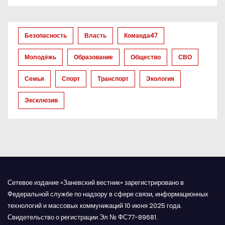
о
з
Безопасность
Власть
Команда47
а
Молодёжь
Образование
Общество
СВО
п
Семья
Спорт
Транспорт
Экология
и
Эксклюзив
с
я
м
Сетевое издание «Заневский вестник» зарегистрировано в
Федеральной службе по надзору в сфере связи, информационных
технологий и массовых коммуникаций 10 июня 2025 года.
Свидетельство о регистрации Эл № ФС77-89681.