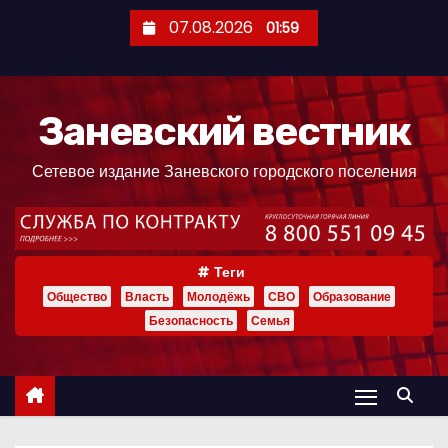
П
07.08.2026
01:59
е
р
е
Заневский вестник
й
т
Сетевое издание Заневского городского поселения
и
к
с
о
Теги
д
Общество
Власть
Молодёжь
СВО
Образование
е
Безопасность
Семья
р
ж
и
м