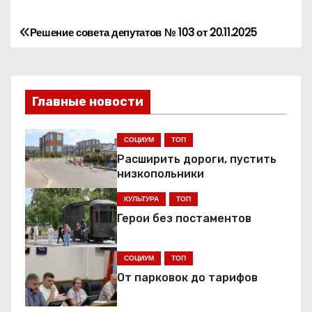
Решение совета депутатов № 103 от 20.11.2025
Н
а
в
Главные новости
и
СОЦИУМ
ТОП
г
Расширить дороги, пустить
низкопольники
а
КУЛЬТУРА
ТОП
ц
Герои без постаментов
и
СОЦИУМ
ТОП
я
От парковок до тарифов
п