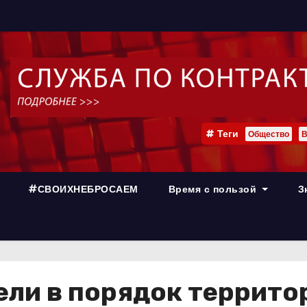
Теги
Общество
В
#СВОИХНЕБРОСАЕМ
Время с пользой
З
ели в порядок террит