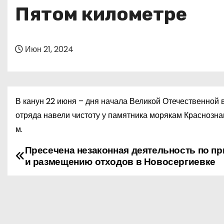
о
Пятом километре
м
у
Июн 21, 2024
В канун 22 июня – дня начала Великой Отечественной
отряда навели чистоту у памятника морякам Краснозн
м.
Пресечена незаконная деятельность по п
Н
и размещению отходов в Новосергиевке
а
в
и