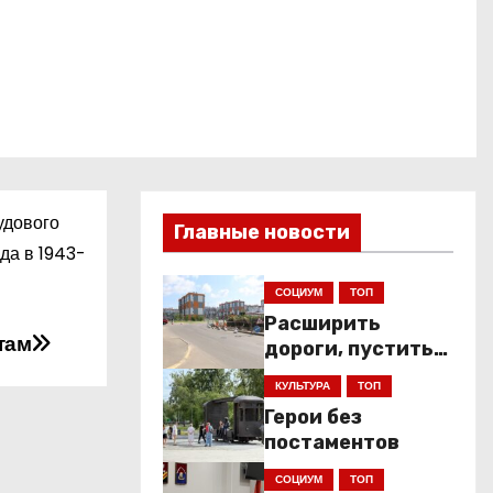
удового
Главные новости
да в 1943-
СОЦИУМ
ТОП
Расширить
там
дороги, пустить
низкопольники
КУЛЬТУРА
ТОП
Герои без
постаментов
СОЦИУМ
ТОП