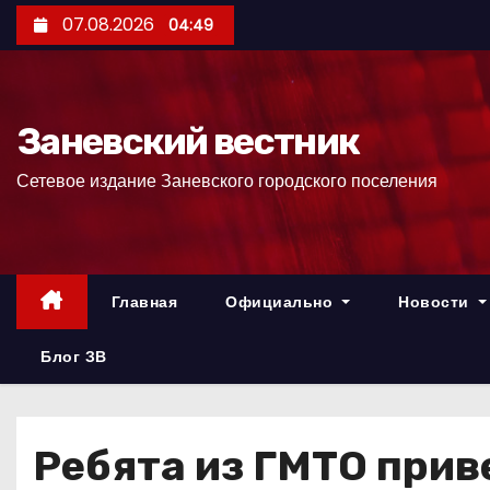
П
07.08.2026
04:49
е
р
е
Заневский вестник
й
т
Сетевое издание Заневского городского поселения
и
к
с
о
Главная
Официально
Новости
д
е
Блог ЗВ
р
ж
и
Ребята из ГМТО прив
м