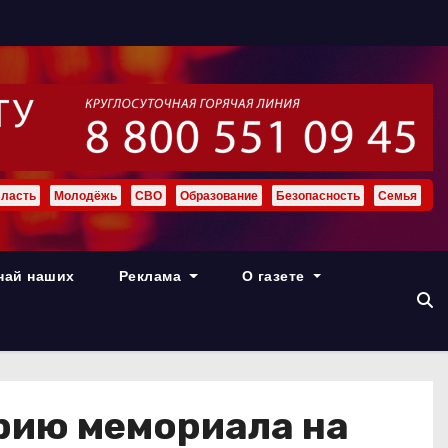
ласть
Молодёжь
СВО
Образование
Безопасность
Семья
най наших
Реклама
О газете
орию мемориала на