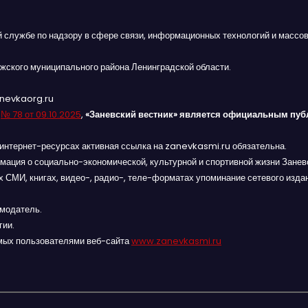
й службе по надзору в сфере связи, информационных технологий и массов
жского муниципального района Ленинградской области.
anevkaorg.ru
я
№ 78 от 09.10.2025
,
«Заневский вестник» является официальным пуб
интернет-ресурсах активная ссылка на zanevkasmi.ru обязательна.
мация о социально-экономической, культурной и спортивной жизни Заневс
 СМИ, книгах, видео-, радио-, теле-форматах упоминание сетевого изда
амодатель.
гии.
мых пользователями веб-сайта
www.zanevkasmi.ru