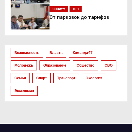
я
СОЦИУМ
ТОП
От парковок до тарифов
п
о
з
Безопасность
Власть
Команда47
а
Молодёжь
Образование
Общество
СВО
п
Семья
Спорт
Транспорт
Экология
и
Эксклюзив
с
я
м