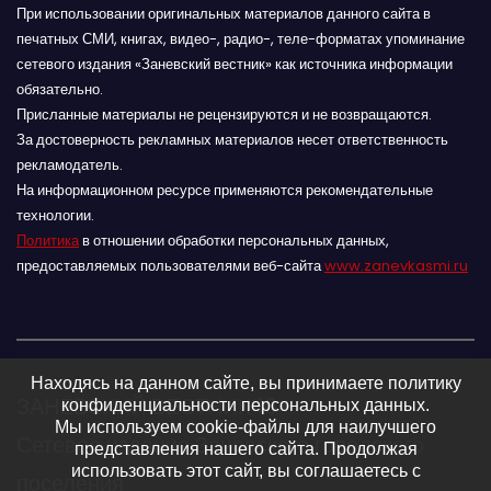
При использовании оригинальных материалов данного сайта в
печатных СМИ, книгах, видео-, радио-, теле-форматах упоминание
сетевого издания «Заневский вестник» как источника информации
обязательно.
Присланные материалы не рецензируются и не возвращаются.
За достоверность рекламных материалов несет ответственность
рекламодатель.
На информационном ресурсе применяются рекомендательные
технологии.
Политика
в отношении обработки персональных данных,
предоставляемых пользователями веб-сайта
www.zanevkasmi.ru
Находясь на данном сайте, вы принимаете политику
ЗАНЕВСКИЙ ВЕСТНИК 16+
конфиденциальности персональных данных.
Мы используем cookie-файлы для наилучшего
Сетевое издание Заневского городского
представления нашего сайта. Продолжая
использовать этот сайт, вы соглашаетесь с
поселения