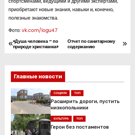
спортсменами, ведущими и другими экспертами,
приобретают новые знания, навыки и, конечно,
полезные знакомства.
Фото:
vk.com/logu47
«Душа человека – по
Отчет по санитарному
Н
природе христианка»
содержанию
а
в
Главные новости
и
г
СОЦИУМ
ТОП
Расширить дороги, пустить
а
низкопольники
ц
КУЛЬТУРА
ТОП
Герои без постаментов
и