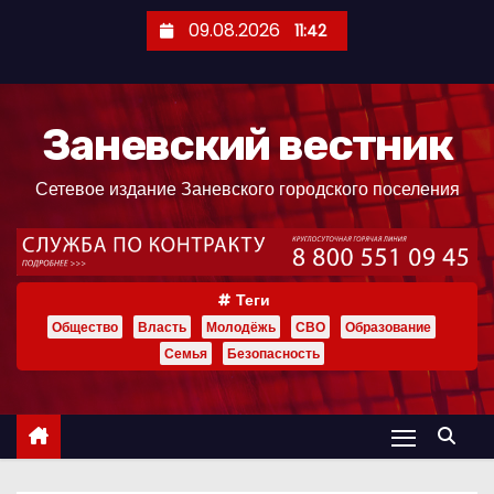
П
09.08.2026
11:42
е
р
е
Заневский вестник
й
т
Сетевое издание Заневского городского поселения
и
к
с
о
Теги
д
Общество
Власть
Молодёжь
СВО
Образование
е
Семья
Безопасность
р
ж
и
м