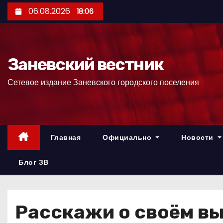
П
06.08.2026
18:06
е
р
е
Заневский вестник
й
т
Сетевое издание Заневского городского поселения
и
к
с
о
Главная
Официально
Новости
д
е
Блог ЗВ
р
ж
и
Расскажи о своём в
м