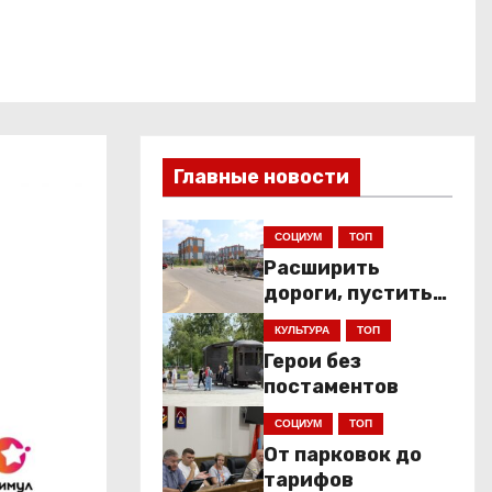
Главные новости
СОЦИУМ
ТОП
Расширить
дороги, пустить
низкопольники
КУЛЬТУРА
ТОП
Герои без
постаментов
СОЦИУМ
ТОП
От парковок до
тарифов