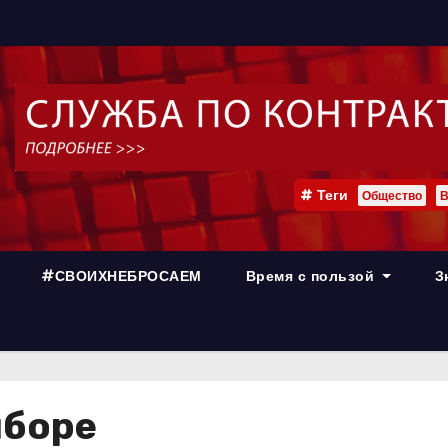
Теги
Общество
В
#СВОИХНЕБРОСАЕМ
Время с пользой
З
ыборе