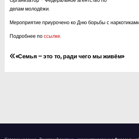
Организатор – Федеральное агентство по
делам молодёжи.
Мероприятие приурочено ко Дню борьбы с наркотиками
Подробнее по
ссылке.
Н
«Семья – это то, ради чего мы живём»
а
в
и
г
а
ц