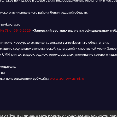
й службе по надзору в сфере связи, информационных технологий и массов
жского муниципального района Ленинградской области.
anevkaorg.ru
я
№ 78 от 09.10.2025
,
«Заневский вестник» является официальным пуб
интернет-ресурсах активная ссылка на zanevkasmi.ru обязательна.
мация о социально-экономической, культурной и спортивной жизни Заневс
 СМИ, книгах, видео-, радио-, теле-форматах упоминание сетевого изда
амодатель.
гии.
мых пользователями веб-сайта
www.zanevkasmi.ru
м сайте, вы принимаете политику конфиденциальности пе