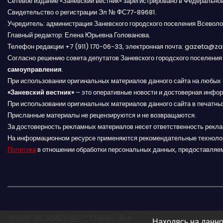
Сетевое издание «Заневский вестник» зарегистрировано в Федерально
и
Свидетельство о регистрации Эл № ФС77-89681.
я
Учредитель: администрация Заневского городского поселения Всеволо
Главный редактор: Елена Юрьевна Голованова.
п
Телефон редакции +7 (911) 170-06-33, электронная почта: gazeta@z
Согласно решению совета депутатов Заневского городского поселени
о
самоуправления
.
При использовании оригинальных материалов данного сайта на любых 
з
«Заневский вестник»
– это оперативные новости и достоверная инфор
При использовании оригинальных материалов данного сайта в печатных
а
Присланные материалы не рецензируются и не возвращаются.
За достоверность рекламных материалов несет ответственность рекл
п
На информационном ресурсе применяются рекомендательные техноло
и
Политика
в отношении обработки персональных данных, предоставляе
с
я
м
ЗАНЕВСКИЙ ВЕСТНИК 16+
Находясь на данно