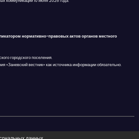
ых коммуникаций 10 июня 2025 года.
ликатором нормативно-правовых актов органов местного
кого городского поселения.
ния «Заневский вестник» как источника информации обязательно.
рсональных данных.