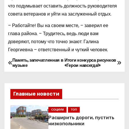
что подумывает оставить должность руководителя
совета ветеранов и уйти на заслуженный отдых.
– Работайте! Вы на своем месте, – заверил ее
глава района. – Трудитесь, ведь люди вам
доверяют, потому что точно знают: Галина
Георгиевна – ответственный и чуткий человек.
Память, запечатленная в
Итоги конкурса рисунков
Н
музыке
«Герои навсегда!»
а
в
Главные новости
и
г
СОЦИУМ
ТОП
Расширить дороги, пустить
а
низкопольники