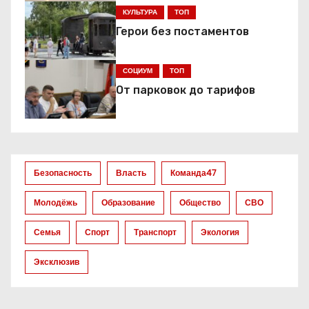
ц
КУЛЬТУРА
ТОП
Герои без постаментов
и
я
СОЦИУМ
ТОП
От парковок до тарифов
п
о
з
Безопасность
Власть
Команда47
а
Молодёжь
Образование
Общество
СВО
п
Семья
Спорт
Транспорт
Экология
и
Эксклюзив
с
я