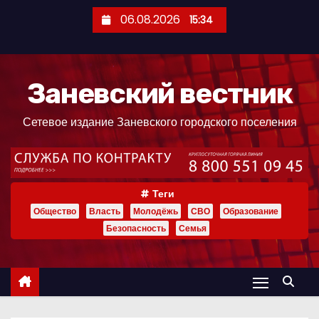
П
06.08.2026
15:34
е
р
е
Заневский вестник
й
т
Сетевое издание Заневского городского поселения
и
к
с
о
Теги
д
Общество
Власть
Молодёжь
СВО
Образование
е
Безопасность
Семья
р
ж
и
м