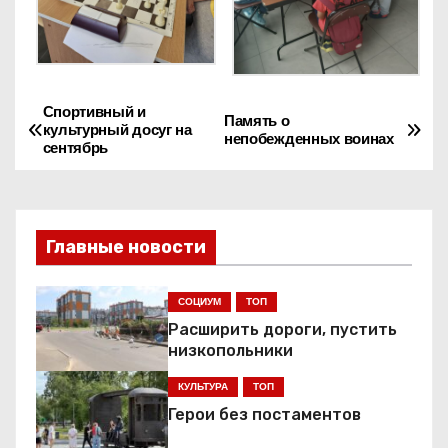
Спортивный и
Н
Память о
культурный досуг на
непобежденных воинах
сентябрь
а
в
и
Главные новости
г
СОЦИУМ
ТОП
а
Расширить дороги, пустить
низкопольники
ц
КУЛЬТУРА
ТОП
и
Герои без постаментов