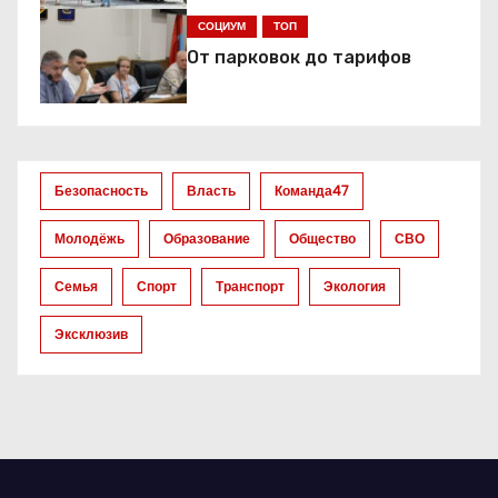
я
СОЦИУМ
ТОП
п
От парковок до тарифов
о
з
а
Безопасность
Власть
Команда47
п
Молодёжь
Образование
Общество
СВО
и
Семья
Спорт
Транспорт
Экология
с
Эксклюзив
я
м