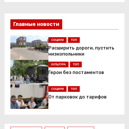
а
в
Главные новости
и
г
СОЦИУМ
ТОП
Расширить дороги, пустить
а
низкопольники
ц
КУЛЬТУРА
ТОП
Герои без постаментов
и
я
СОЦИУМ
ТОП
От парковок до тарифов
п
о
з