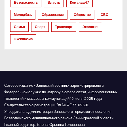
Безопасность
Власть
Команда47
а
Молодёжь
Образование
Общество
СВО
п
Семья
Спорт
Транспорт
Экология
и
Эксклюзив
с
я
м
Сетевое издание «Заневский вестник» зарегистрировано в
Федеральной службе по надзору в сфере связи, информационных
технологий и массовых коммуникаций 10 июня 2025 года.
Свидетельство о регистрации Эл № ФС77-89681.
Учредитель: администрация Заневского городского поселения
Всеволожского муниципального района Ленинградской области.
Главный редактор: Елена Юрьевна Голованова.