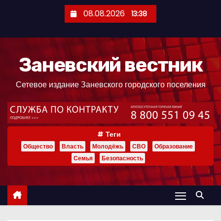
П
08.08.2026
13:38
е
р
е
Заневский вестник
й
т
Сетевое издание Заневского городского поселения
и
к
с
о
Теги
д
Общество
Власть
Молодёжь
СВО
Образование
е
Семья
Безопасность
р
ж
и
м