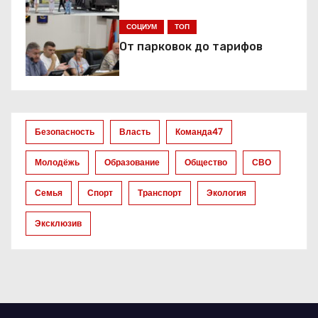
я
СОЦИУМ
ТОП
п
От парковок до тарифов
о
з
а
Безопасность
Власть
Команда47
п
Молодёжь
Образование
Общество
СВО
и
Семья
Спорт
Транспорт
Экология
с
Эксклюзив
я
м