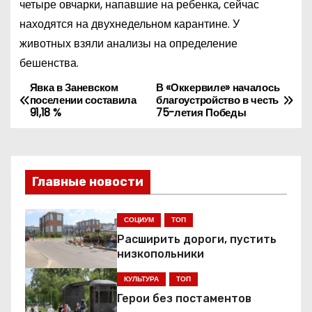
четыре овчарки, напавшие на ребенка, сейчас
находятся на двухнедельном карантине. У
животных взяли анализы на определение
бешенства.
Явка в Заневском
В «Оккервиле» началось
Н
поселении составила
благоустройство в честь
91,18 %
75-летия Победы
а
в
и
Главные новости
г
СОЦИУМ
ТОП
а
Расширить дороги, пустить
низкопольники
ц
КУЛЬТУРА
ТОП
и
Герои без постаментов