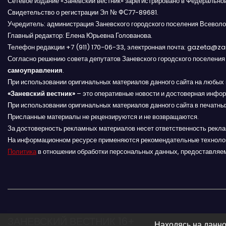
Сетевое издание «Заневский вестник» зарегистрировано в Федерально
а
Свидетельство о регистрации Эл № ФС77-89681.
ц
Учредитель: администрация Заневского городского поселения Всеволо
Главный редактор: Елена Юрьевна Голованова.
и
Телефон редакции +7 (911) 170-06-33, электронная почта: gazeta@z
Согласно решению совета депутатов Заневского городского поселени
я
самоуправления
.
При использовании оригинальных материалов данного сайта на любых 
п
«Заневский вестник»
– это оперативные новости и достоверная инфор
При использовании оригинальных материалов данного сайта в печатных
о
Присланные материалы не рецензируются и не возвращаются.
За достоверность рекламных материалов несет ответственность рекл
з
На информационном ресурсе применяются рекомендательные техноло
а
Политика
в отношении обработки персональных данных, предоставляе
п
и
с
ЗАНЕВСКИЙ ВЕСТНИК 16+
Находясь на данно