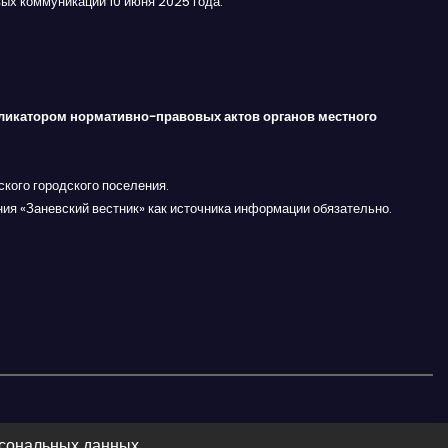
ых коммуникаций 10 июня 2025 года.
ликатором нормативно-правовых актов органов местного
кого городского поселения.
ния «Заневский вестник» как источника информации обязательно.
рсональных данных.