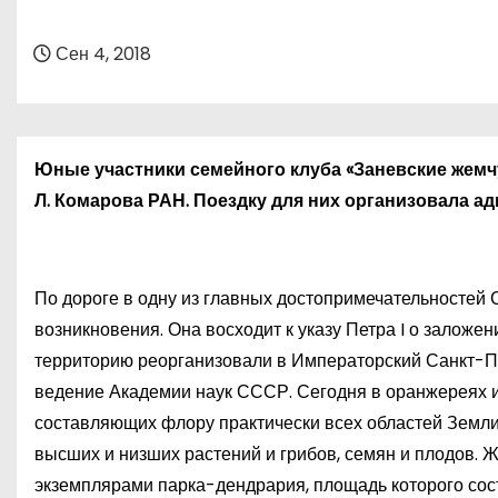
о
м
Сен 4, 2018
у
Юные участники семейного клуба «Заневские жемч
Л. Комарова РАН. Поездку для них организовала а
По дороге в одну из главных достопримечательностей
возникновения. Она восходит к указу Петра
I
о заложени
территорию реорганизовали в Императорский Санкт-Пе
ведение Академии наук СССР. Сегодня в оранжереях и 
составляющих флору практически всех областей Земли
высших и низших растений и грибов, семян и плодов. 
экземплярами парка-дендрария, площадь которого соста