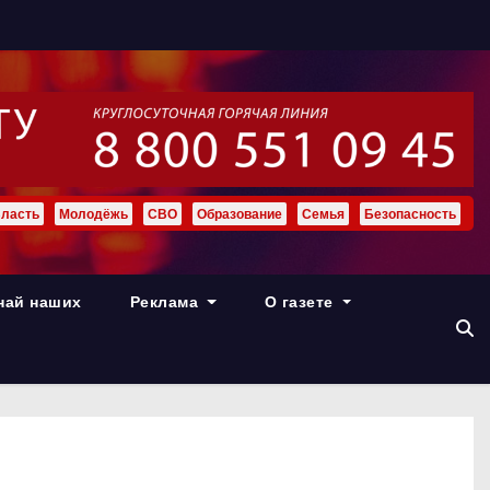
ласть
Молодёжь
СВО
Образование
Семья
Безопасность
най наших
Реклама
О газете