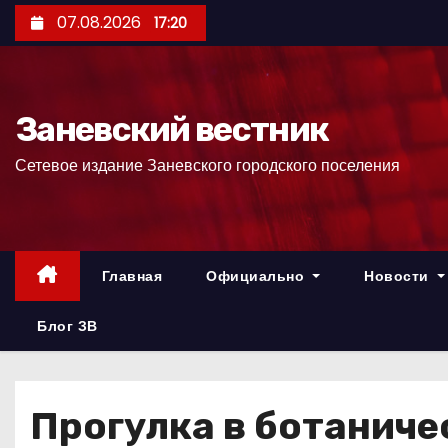
П
07.08.2026
17:20
е
р
е
Заневский вестник
й
т
Сетевое издание Заневского городского поселения
и
к
с
о
Главная
Официально
Новости
д
е
Блог ЗВ
р
ж
и
Прогулка в ботаниче
м