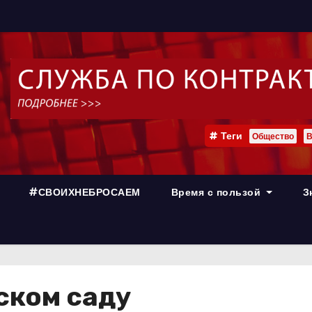
Теги
Общество
В
#СВОИХНЕБРОСАЕМ
Время с пользой
З
ском саду