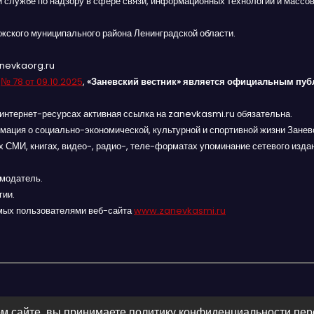
й службе по надзору в сфере связи, информационных технологий и массов
жского муниципального района Ленинградской области.
anevkaorg.ru
я
№ 78 от 09.10.2025
,
«Заневский вестник» является официальным пуб
интернет-ресурсах активная ссылка на zanevkasmi.ru обязательна.
мация о социально-экономической, культурной и спортивной жизни Заневс
 СМИ, книгах, видео-, радио-, теле-форматах упоминание сетевого изда
амодатель.
гии.
мых пользователями веб-сайта
www.zanevkasmi.ru
м сайте, вы принимаете политику конфиденциальности пе