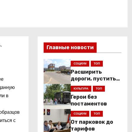
.
Главные новости
СОЦИУМ
ТОП
Расширить
дороги, пустить
ее
низкопольники
 данную
КУЛЬТУРА
ТОП
ли в
Герои без
постаментов
 образцов
СОЦИУМ
ТОП
иться с
От парковок до
тарифов