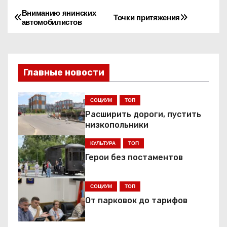
Вниманию янинских
Н
Точки притяжения
автомобилистов
а
в
Главные новости
и
г
СОЦИУМ
ТОП
Расширить дороги, пустить
а
низкопольники
ц
КУЛЬТУРА
ТОП
Герои без постаментов
и
я
СОЦИУМ
ТОП
От парковок до тарифов
п