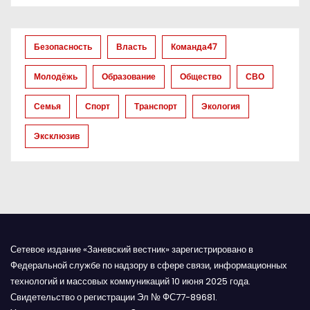
о
з
Безопасность
Власть
Команда47
а
Молодёжь
Образование
Общество
СВО
п
Семья
Спорт
Транспорт
Экология
и
Эксклюзив
с
я
м
Сетевое издание «Заневский вестник» зарегистрировано в
Федеральной службе по надзору в сфере связи, информационных
технологий и массовых коммуникаций 10 июня 2025 года.
Свидетельство о регистрации Эл № ФС77-89681.