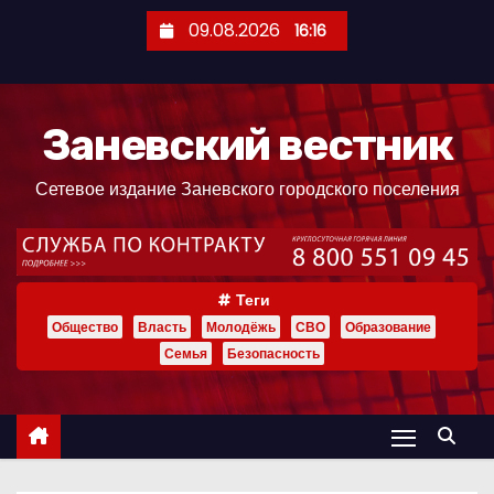
П
09.08.2026
16:16
е
р
е
Заневский вестник
й
т
Сетевое издание Заневского городского поселения
и
к
с
о
Теги
д
Общество
Власть
Молодёжь
СВО
Образование
е
Семья
Безопасность
р
ж
и
м