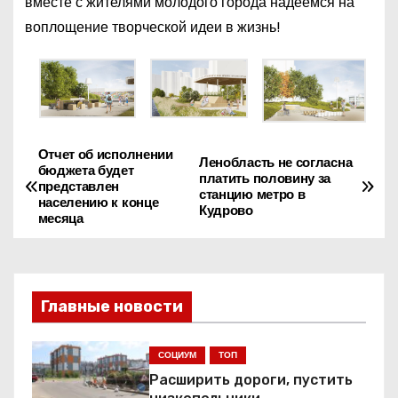
вместе с жителями молодого города надеемся на
воплощение творческой идеи в жизнь!
Отчет об исполнении
Н
Ленобласть не согласна
бюджета будет
платить половину за
представлен
а
станцию метро в
населению к конце
Кудрово
месяца
в
и
Главные новости
г
а
СОЦИУМ
ТОП
Расширить дороги, пустить
ц