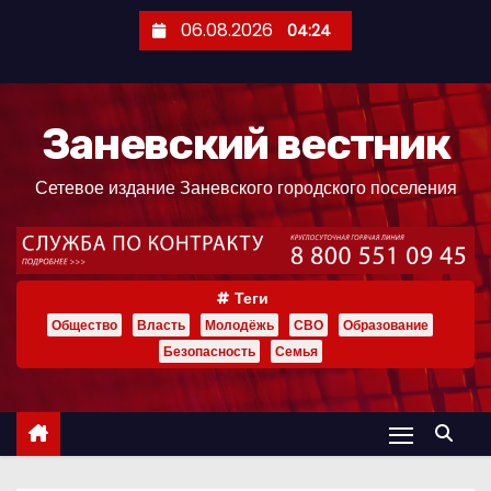
П
06.08.2026
04:24
е
р
е
Заневский вестник
й
т
Сетевое издание Заневского городского поселения
и
к
с
о
Теги
д
Общество
Власть
Молодёжь
СВО
Образование
е
Безопасность
Семья
р
ж
и
м