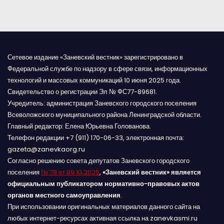
м
Сетевое издание «Заневский вестник» зарегистрировано в
Федеральной службе по надзору в сфере связи, информационных
технологий и массовых коммуникаций 10 июня 2025 года.
Свидетельство о регистрации Эл № ФС77-89681.
Учредитель: администрация Заневского городского поселения
Всеволожского муниципального района Ленинградской области.
Главный редактор: Елена Юрьевна Голованова.
Телефон редакции +7 (911) 170-06-33, электронная почта:
gazeta@zanevkaorg.ru
Согласно решению совета депутатов Заневского городского
поселения
№ 78 от 09.10.2025
,
«Заневский вестник» является
официальным публикатором нормативно-правовых актов
органов местного самоуправления
.
При использовании оригинальных материалов данного сайта на
любых интернет-ресурсах активная ссылка на zanevkasmi.ru