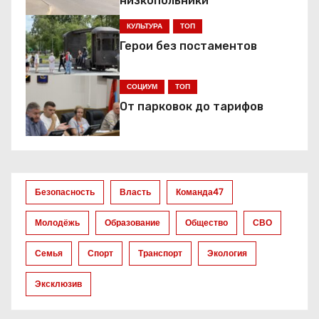
низкопольники
и
КУЛЬТУРА
ТОП
я
Герои без постаментов
п
СОЦИУМ
ТОП
о
От парковок до тарифов
з
а
Безопасность
Власть
Команда47
п
Молодёжь
Образование
Общество
СВО
и
Семья
Спорт
Транспорт
Экология
с
Эксклюзив
я