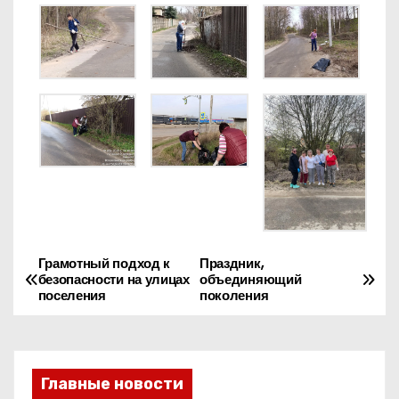
Грамотный подход к
Праздник,
Н
безопасности на улицах
объединяющий
поселения
поколения
а
в
и
Главные новости