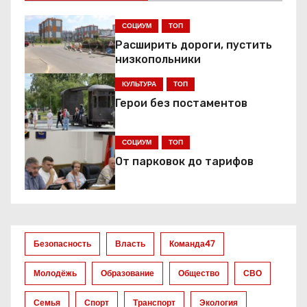
г
СОЦИУМ
ТОП
а
Расширить дороги, пустить
низкопольники
ц
КУЛЬТУРА
ТОП
и
Герои без постаментов
я
СОЦИУМ
ТОП
п
От парковок до тарифов
о
з
а
Безопасность
Власть
Команда47
п
Молодёжь
Образование
Общество
СВО
и
Семья
Спорт
Транспорт
Экология