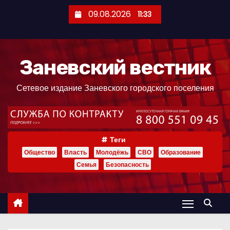
П
09.08.2026
11:33
е
р
е
Заневский вестник
й
т
Сетевое издание Заневского городского поселения
и
к
с
о
Теги
д
Общество
Власть
Молодёжь
СВО
Образование
е
Семья
Безопасность
р
ж
и
м