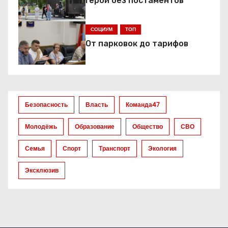
и
Герои без постаментов
я
СОЦИУМ
ТОП
п
От парковок до тарифов
о
з
а
Безопасность
Власть
Команда47
п
Молодёжь
Образование
Общество
СВО
и
Семья
Спорт
Транспорт
Экология
с
Эксклюзив
я
м