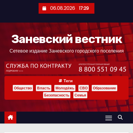
П
06.08.2026
17:29
е
р
е
Заневский вестник
й
т
Сетевое издание Заневского городского поселения
и
к
с
о
Теги
д
Общество
Власть
Молодёжь
СВО
Образование
е
Безопасность
Семья
р
ж
и
м