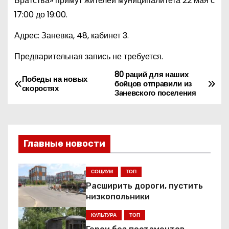
Братства» примут жителей муниципалитета 22 мая с
17:00 до 19:00.
Адрес: Заневка, 48, кабинет 3.
Предварительная запись не требуется.
80 раций для наших
Н
Победы на новых
бойцов отправили из
скоростях
Заневского поселения
а
в
и
Главные новости
г
СОЦИУМ
ТОП
а
Расширить дороги, пустить
низкопольники
ц
КУЛЬТУРА
ТОП