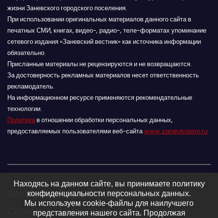
жизни Заневского городского поселения.
При использовании оригинальных материалов данного сайта в
печатных СМИ, книгах, видео-, радио-, теле-форматах упоминание
сетевого издания «Заневский вестник» как источника информации
обязательно.
Присланные материалы не рецензируются и не возвращаются.
За достоверность рекламных материалов несет ответственность
рекламодатель.
На информационном ресурсе применяются рекомендательные
технологии.
Политика
в отношении обработки персональных данных,
предоставляемых пользователями веб-сайта
www.zanevkasmi.ru
Находясь на данном сайте, вы принимаете политику
ЗАНЕВСКИЙ ВЕСТНИК 16+
конфиденциальности персональных данных.
Мы используем cookie-файлы для наилучшего
Сетевое издание Заневского городского
представления нашего сайта. Продолжая