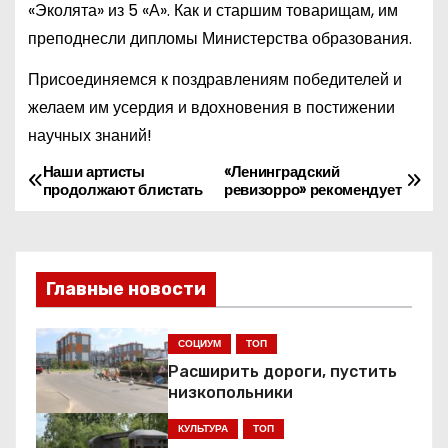
«Эколята» из 5 «А». Как и старшим товарищам, им
преподнесли дипломы Министерства образования.
Присоединяемся к поздравлениям победителей и
желаем им усердия и вдохновения в постижении
научных знаний!
Наши артисты
«Ленинградский
Н
продолжают блистать
ревизорро» рекомендует
а
в
Главные новости
и
г
СОЦИУМ
ТОП
Расширить дороги, пустить
а
низкопольники
ц
КУЛЬТУРА
ТОП