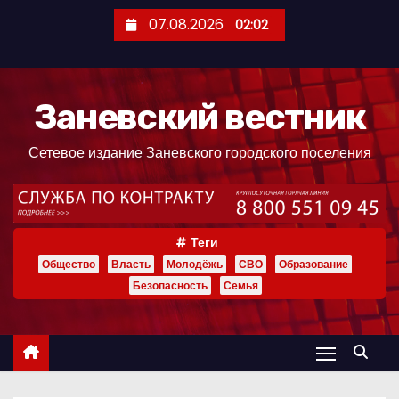
П
07.08.2026
02:02
е
р
е
Заневский вестник
й
т
Сетевое издание Заневского городского поселения
и
к
с
о
Теги
д
Общество
Власть
Молодёжь
СВО
Образование
е
Безопасность
Семья
р
ж
и
м