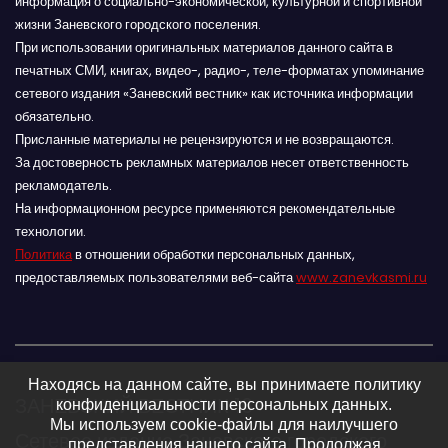
информация о социально-экономической, культурной и спортивной
жизни Заневского городского поселения.
При использовании оригинальных материалов данного сайта в
печатных СМИ, книгах, видео-, радио-, теле-форматах упоминание
сетевого издания «Заневский вестник» как источника информации
обязательно.
Присланные материалы не рецензируются и не возвращаются.
За достоверность рекламных материалов несет ответственность
рекламодатель.
На информационном ресурсе применяются рекомендательные
технологии.
Политика
в отношении обработки персональных данных,
предоставляемых пользователями веб-сайта
www.zanevkasmi.ru
Находясь на данном сайте, вы принимаете политику
ЗАНЕВСКИЙ ВЕСТНИК 16+
конфиденциальности персональных данных.
Мы используем cookie-файлы для наилучшего
Сетевое издание Заневского городского
представления нашего сайта. Продолжая