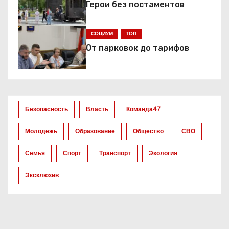
Герои без постаментов
и
я
СОЦИУМ
ТОП
От парковок до тарифов
п
о
з
Безопасность
Власть
Команда47
а
Молодёжь
Образование
Общество
СВО
п
Семья
Спорт
Транспорт
Экология
и
Эксклюзив
с
я