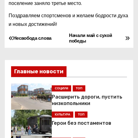
поселение заняло третье место.
Поздравляем спортсменов и желаем бодрости духа
и новых достижений!
Начали май с сухой
Н
Несвобода слова
победы
а
в
Главные новости
и
г
СОЦИУМ
ТОП
Расширить дороги, пустить
а
низкопольники
ц
КУЛЬТУРА
ТОП
Герои без постаментов
и