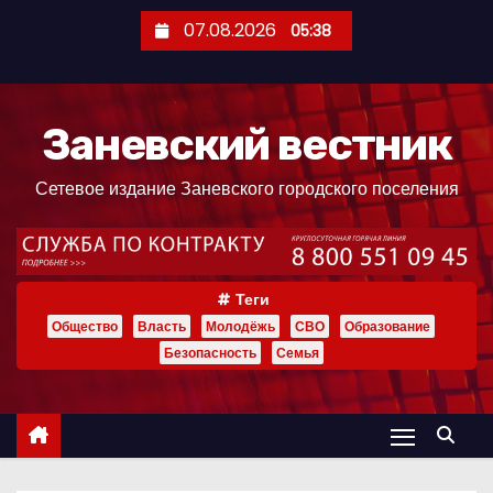
П
07.08.2026
05:38
е
р
е
Заневский вестник
й
т
Сетевое издание Заневского городского поселения
и
к
с
о
Теги
д
Общество
Власть
Молодёжь
СВО
Образование
е
Безопасность
Семья
р
ж
и
м