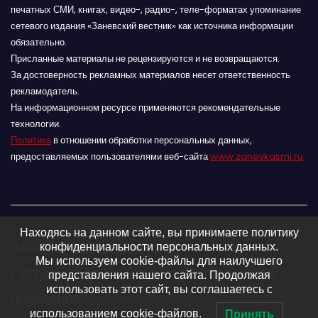
печатных СМИ, книгах, видео-, радио-, теле-форматах упоминание
сетевого издания «Заневский вестник» как источника информации
обязательно.
Присланные материалы не рецензируются и не возвращаются.
За достоверность рекламных материалов несет ответственность
рекламодатель.
На информационном ресурсе применяются рекомендательные
технологии.
Политика
в отношении обработки персональных данных,
предоставляемых пользователями веб-сайта
www.zanevkasmi.ru
Находясь на данном сайте, вы принимаете политику
ЗАНЕВСКИЙ ВЕСТНИК 16+
конфиденциальности персональных данных.
Мы используем cookie-файлы для наилучшего
Сетевое издание Заневского городского
представления нашего сайта. Продолжая
использовать этот сайт, вы соглашаетесь с
поселения
использованием cookie-файлов.
Принять