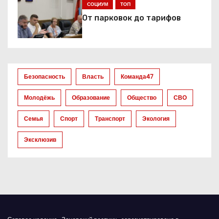
я
СОЦИУМ
ТОП
От парковок до тарифов
п
о
з
Безопасность
Власть
Команда47
а
Молодёжь
Образование
Общество
СВО
п
Семья
Спорт
Транспорт
Экология
и
Эксклюзив
с
я
м